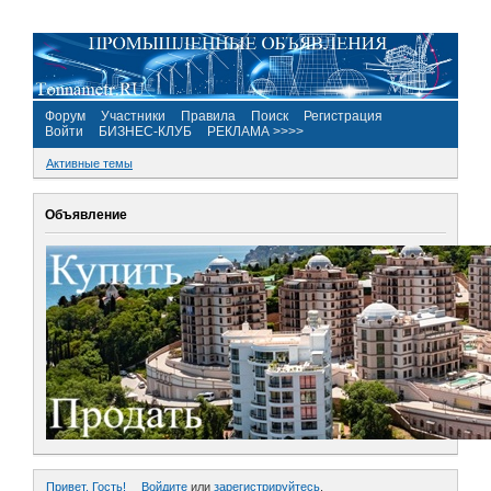
Форум
Участники
Правила
Поиск
Регистрация
Войти
БИЗНЕС-КЛУБ
РЕКЛАМА >>>>
Активные темы
Объявление
Привет, Гость!
Войдите
или
зарегистрируйтесь
.