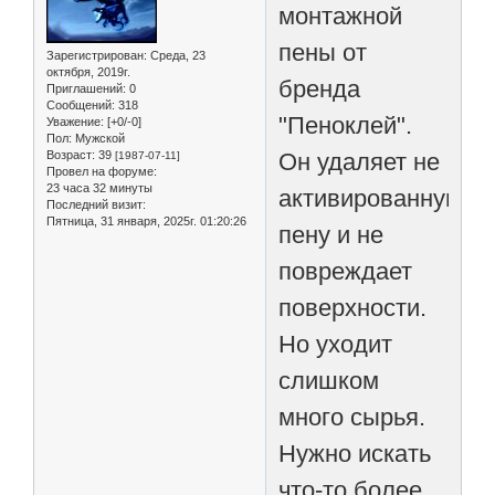
монтажной
пены от
Зарегистрирован
: Среда, 23
октября, 2019г.
бренда
Приглашений:
0
Сообщений:
318
"Пеноклей".
Уважение:
[+0/-0]
Пол:
Мужской
Возраст:
39
Он удаляет не
[1987-07-11]
Провел на форуме:
23 часа 32 минуты
активированную
Последний визит:
Пятница, 31 января, 2025г. 01:20:26
пену и не
повреждает
поверхности.
Но уходит
слишком
много сырья.
Нужно искать
что-то более