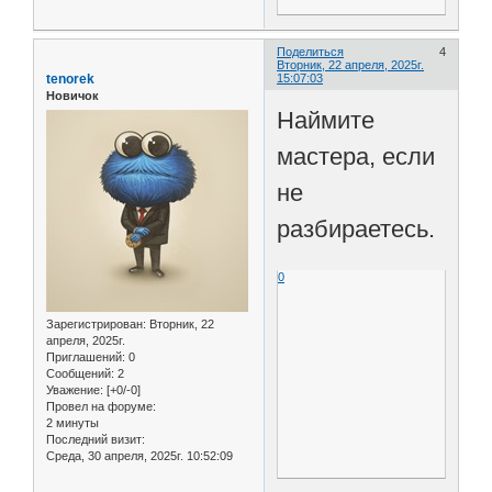
Поделиться
4
Вторник, 22 апреля, 2025г.
tenorek
15:07:03
Новичок
Наймите
мастера, если
не
разбираетесь.
0
Зарегистрирован
: Вторник, 22
апреля, 2025г.
Приглашений:
0
Сообщений:
2
Уважение:
[+0/-0]
Провел на форуме:
2 минуты
Последний визит:
Среда, 30 апреля, 2025г. 10:52:09