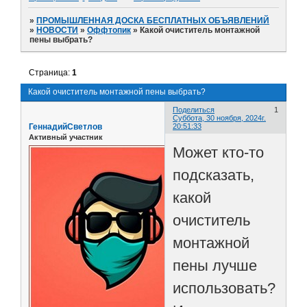
»
ПРОМЫШЛЕННАЯ ДОСКА БЕСПЛАТНЫХ ОБЪЯВЛЕНИЙ
»
НОВОСТИ
»
Оффтопик
»
Какой очиститель монтажной
пены выбрать?
Страница:
1
Какой очиститель монтажной пены выбрать?
Поделиться
1
Суббота, 30 ноября, 2024г.
ГеннадийСветлов
20:51:33
Активный участник
Может кто-то
подсказать,
какой
очиститель
монтажной
пены лучше
использовать?