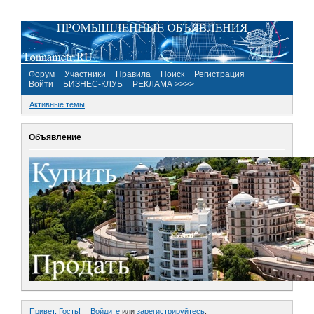
Форум
Участники
Правила
Поиск
Регистрация
Войти
БИЗНЕС-КЛУБ
РЕКЛАМА >>>>
Активные темы
Объявление
Привет, Гость!
Войдите
или
зарегистрируйтесь
.