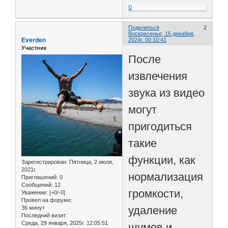
0
Поделиться
2
Воскресенье, 15 декабря,
Everden
2024г. 00:10:41
Участник
После
извлечения
звука из видео
могут
пригодиться
такие
функции, как
Зарегистрирован
: Пятница, 2 июля,
2021г.
нормализация
Приглашений:
0
Сообщений:
12
громкости,
Уважение:
[+0/-0]
Провел на форуме:
удаление
36 минут
Последний визит:
Среда, 29 января, 2025г. 12:05:51
шумов и