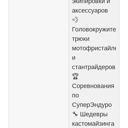
экипировки и
аксессуаров
💨
Головокружительн
трюки
мотофристайлеро
и
стантрайдеров
🏆
Соревнования
по
СуперЭндуро
🔧 Шедевры
кастомайзинга