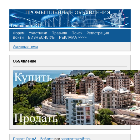
Форум
Участники
Правила
Поиск
Регистрация
Войти
БИЗНЕС-КЛУБ
РЕКЛАМА >>>>
Активные темы
Объявление
Привет, Гость!
Войдите
или
зарегистрируйтесь
.