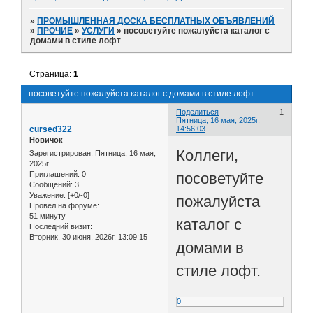
»
ПРОМЫШЛЕННАЯ ДОСКА БЕСПЛАТНЫХ ОБЪЯВЛЕНИЙ
»
ПРОЧИЕ
»
УСЛУГИ
»
посоветуйте пожалуйста каталог с
домами в стиле лофт
Страница:
1
посоветуйте пожалуйста каталог с домами в стиле лофт
Поделиться
1
Пятница, 16 мая, 2025г.
cursed322
14:56:03
Новичок
Коллеги,
Зарегистрирован
: Пятница, 16 мая,
2025г.
посоветуйте
Приглашений:
0
Сообщений:
3
Уважение:
[+0/-0]
пожалуйста
Провел на форуме:
51 минуту
каталог с
Последний визит:
Вторник, 30 июня, 2026г. 13:09:15
домами в
стиле лофт.
0