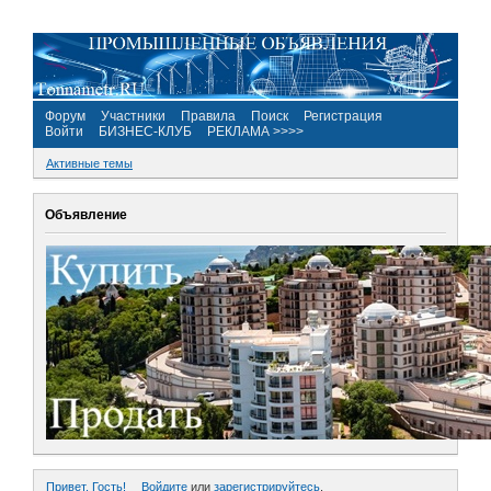
Форум
Участники
Правила
Поиск
Регистрация
Войти
БИЗНЕС-КЛУБ
РЕКЛАМА >>>>
Активные темы
Объявление
Привет, Гость!
Войдите
или
зарегистрируйтесь
.