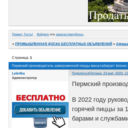
Привет, Гость!
Войдите
или
зарегистрируйтесь
.
»
ПРОМЫШЛЕННАЯ ДОСКА БЕСПЛАТНЫХ ОБЪЯВЛЕНИЙ
»
Афиш
Страница:
1
Пермский производитель замороженной пиццы масштабирует бизнес
Lele4ka
Поделиться
Пятница, 23 мая, 2025г. 12
Администратор
Пермский производ
В 2022 году руков
горячей пиццы за 
барами и службами