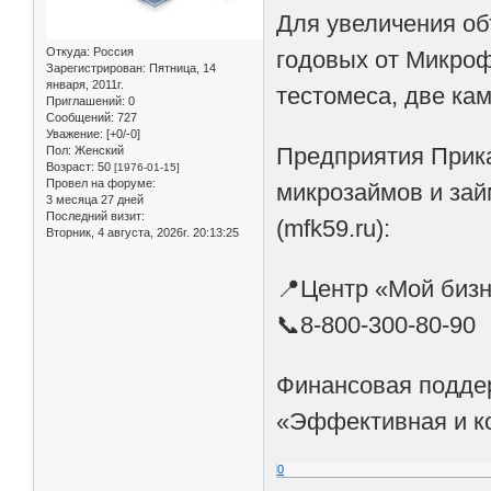
Для увеличения об
Откуда:
Россия
годовых от Микроф
Зарегистрирован
: Пятница, 14
января, 2011г.
тестомеса, две ка
Приглашений:
0
Сообщений:
727
Уважение:
[+0/-0]
Предприятия Прика
Пол:
Женский
Возраст:
50
[1976-01-15]
Провел на форуме:
микрозаймов и зай
3 месяца 27 дней
Последний визит:
(mfk59.ru):
Вторник, 4 августа, 2026г. 20:13:25
📍Центр «Мой бизне
📞8-800-300-80-90
Финансовая поддер
«Эффективная и ко
0