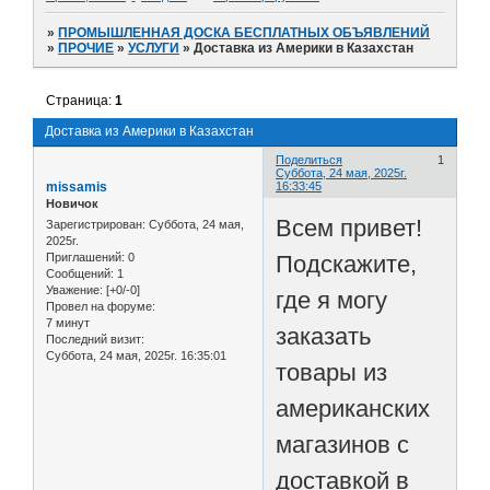
»
ПРОМЫШЛЕННАЯ ДОСКА БЕСПЛАТНЫХ ОБЪЯВЛЕНИЙ
»
ПРОЧИЕ
»
УСЛУГИ
»
Доставка из Америки в Казахстан
Страница:
1
Доставка из Америки в Казахстан
Поделиться
1
Суббота, 24 мая, 2025г.
missamis
16:33:45
Новичок
Всем привет!
Зарегистрирован
: Суббота, 24 мая,
2025г.
Подскажите,
Приглашений:
0
Сообщений:
1
Уважение:
[+0/-0]
где я могу
Провел на форуме:
7 минут
заказать
Последний визит:
Суббота, 24 мая, 2025г. 16:35:01
товары из
американских
магазинов с
доставкой в