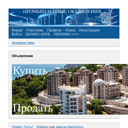
Форум
Участники
Правила
Поиск
Регистрация
Войти
БИЗНЕС-КЛУБ
РЕКЛАМА >>>>
Активные темы
Объявление
Привет, Гость!
Войдите
или
зарегистрируйтесь
.