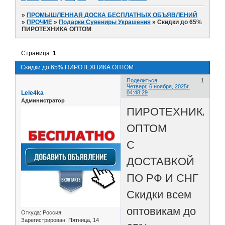
»
ПРОМЫШЛЕННАЯ ДОСКА БЕСПЛАТНЫХ ОБЪЯВЛЕНИЙ
»
ПРОЧИЕ
»
Подарки Сувениры Украшения
»
Скидки до 65%
ПИРОТЕХНИКА ОПТОМ
Страница:
1
Скидки до 65% ПИРОТЕХНИКА ОПТОМ
Поделиться
1
Четверг, 6 ноября, 2025г.
Lele4ka
04:48:29
Администратор
ПИРОТЕХНИКА
ОПТОМ
С
ДОСТАВКОЙ
ПО РФ И СНГ
Скидки всем
оптовикам до
Откуда:
Россия
Зарегистрирован
: Пятница, 14