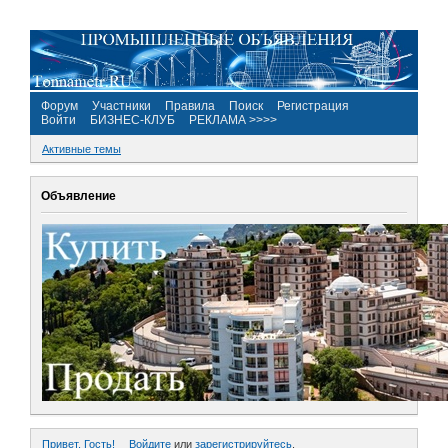
Форум
Участники
Правила
Поиск
Регистрация
Войти
БИЗНЕС-КЛУБ
РЕКЛАМА >>>>
Активные темы
Объявление
Привет, Гость!
Войдите
или
зарегистрируйтесь
.