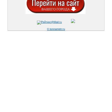
© tonnametr.ru