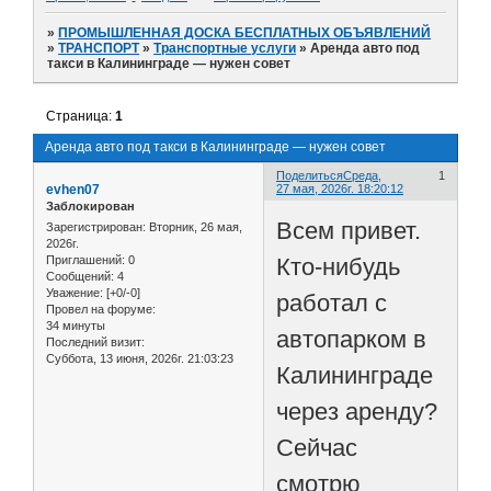
»
ПРОМЫШЛЕННАЯ ДОСКА БЕСПЛАТНЫХ ОБЪЯВЛЕНИЙ
»
ТРАНСПОРТ
»
Транспортные услуги
»
Аренда авто под
такси в Калининграде — нужен совет
Страница:
1
Аренда авто под такси в Калининграде — нужен совет
Поделиться
Среда,
1
evhen07
27 мая, 2026г. 18:20:12
Заблокирован
Всем привет.
Зарегистрирован
: Вторник, 26 мая,
2026г.
Кто-нибудь
Приглашений:
0
Сообщений:
4
Уважение:
[+0/-0]
работал с
Провел на форуме:
34 минуты
автопарком в
Последний визит:
Суббота, 13 июня, 2026г. 21:03:23
Калининграде
через аренду?
Сейчас
смотрю