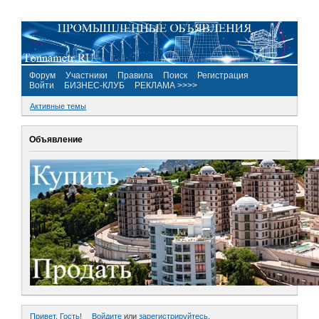
Форум
Участники
Правила
Поиск
Регистрация
Войти
БИЗНЕС-КЛУБ
РЕКЛАМА >>>>
Активные темы
Объявление
Привет, Гость!
Войдите
или
зарегистрируйтесь
.