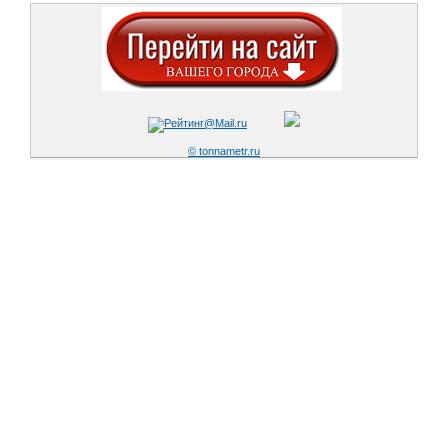
© tonnametr.ru