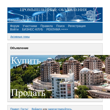
Форум
Участники
Правила
Поиск
Регистрация
Войти
БИЗНЕС-КЛУБ
РЕКЛАМА >>>>
Активные темы
Объявление
Привет, Гость!
Войдите
или
зарегистрируйтесь
.