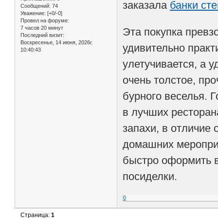
заказала
банки ст
Сообщений:
74
Уважение:
[+0/-0]
Провел на форуме:
7 часов 20 минут
Эта покупка превз
Последний визит:
Воскресенье, 14 июня, 2026г.
удивительно практ
10:40:43
улетучивается, а 
очень толстое, про
бурного веселья. Г
в лучших ресторан
запахи, в отличие
домашних мероприя
быстро оформить ве
посиделки.
0
Страница:
1