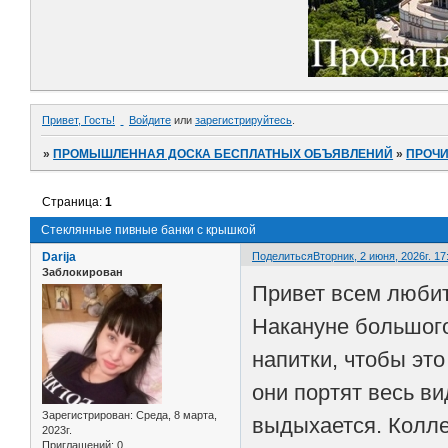
Привет, Гость!
Войдите
или
зарегистрируйтесь
.
»
ПРОМЫШЛЕННАЯ ДОСКА БЕСПЛАТНЫХ ОБЪЯВЛЕНИЙ
»
ПРОЧ
Страница:
1
Стеклянные пивные банки с крышкой
Darija
Поделиться
Вторник, 2 июня, 2026г. 17
Заблокирован
Привет всем любит
Накануне большого
напитки, чтобы эт
они портят весь в
Зарегистрирован
: Среда, 8 марта,
выдыхается. Колле
2023г.
Приглашений:
0