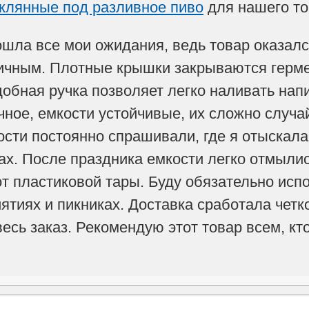
еклянные под разливное пиво
для нашего то
ошла все мои ожидания, ведь товар оказалс
ичным. Плотные крышки закрываются гермет
удобная ручка позволяет легко наливать нап
чное, емкости устойчивые, их сложно случа
ости постоянно спрашивали, где я отыскала
ах. После праздника емкости легко отмылис
 от пластиковой тары. Буду обязательно ис
тиях и пикниках. Доставка сработала чет
сь заказ. Рекомендую этот товар всем, кто