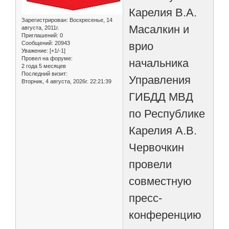
Карелия В.А.
Зарегистрирован
: Воскресенье, 14
Масалкин и
августа, 2011г.
Приглашений:
0
врио
Сообщений:
20943
Уважение:
[+1/-1]
Провел на форуме:
начальника
2 года 5 месяцев
Последний визит:
Управления
Вторник, 4 августа, 2026г. 22:21:39
ГИБДД МВД
по Республике
Карелия А.В.
Червочкин
провели
совместную
пресс-
конференцию