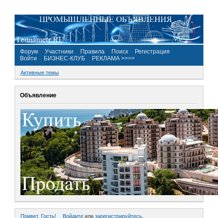
Форум
Участники
Правила
Поиск
Регистрация
Войти
БИЗНЕС-КЛУБ
РЕКЛАМА >>>>
Активные темы
Объявление
Привет, Гость!
Войдите
или
зарегистрируйтесь
.