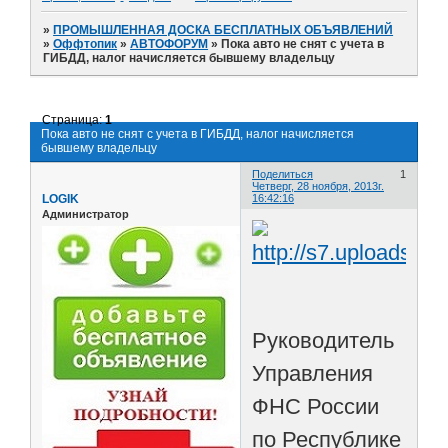
»
ПРОМЫШЛЕННАЯ ДОСКА БЕСПЛАТНЫХ ОБЪЯВЛЕНИЙ
»
Оффтопик
»
АВТОФОРУМ
»
Пока авто не снят с учета в
ГИБДД, налог начисляется бывшему владельцу
Страница:
1
Пока авто не снят с учета в ГИБДД, налог начисляется
бывшему владельцу
Поделиться
1
Четверг, 28 ноября, 2013г.
LOGIK
16:42:16
Администратор
Руководитель
Управления
ФНС России
по Республике