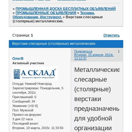
»
ПРОМЫШЛЕННАЯ ДОСКА БЕСПЛАТНЫХ ОБЪЯВЛЕНИЙ
»
ПРОМЫШЛЕННЫЕ ОБЪЯВЛЕНИЯ
»
Техника,
Оборудование, Инструмент.
»
Верстаки слесарные
(столярные) металлические.
Страница:
1
Ответить
Верстаки слесарные (столярные) металлические.
Поделиться
1
Вторник, 15 апреля, 2014г.
ОлегВ
13:12:37
Активный участник
Металлические
слесарные
Откуда:
Нижний Новгород
(столярные)
Зарегистрирован
: Понедельник, 5
сентября, 2011г.
верстаки
Приглашений:
0
Сообщений:
34
Уважение:
[+0/-0]
предназначены
Пол:
Мужской
Провел на форуме:
для удобной
3 дня 22 часа
Последний визит:
организации
Вторник, 10 марта, 2015г. 11:33:56