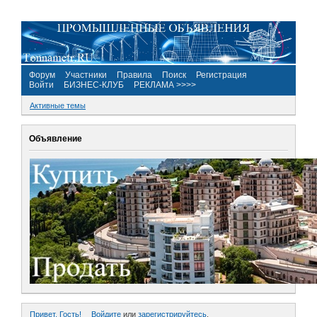
Форум
Участники
Правила
Поиск
Регистрация
Войти
БИЗНЕС-КЛУБ
РЕКЛАМА >>>>
Активные темы
Объявление
Привет, Гость!
Войдите
или
зарегистрируйтесь
.