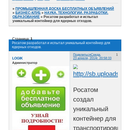
»
ПРОМЫШЛЕННАЯ ДОСКА БЕСПЛАТНЫХ ОБЪЯВЛЕНИЙ
»
БИЗНЕС-КЛУБ
»
НАУКА. ТЕХНОЛОГИИ. РАЗРАБОТКИ.
ОБРАЗОВАНИЕ
»
Росатом разработал и испытал
уникальный контейнер для ядерных отходов.
Страница:
1
Росатом разработал и испытал уникальный контейнер для
ядерных отходов.
Поделиться
Среда,
1
LOGIK
23 апреля, 2014г. 20:58:33
Администратор
Росатом
создал
уникальный
контейнер для
транспортировки