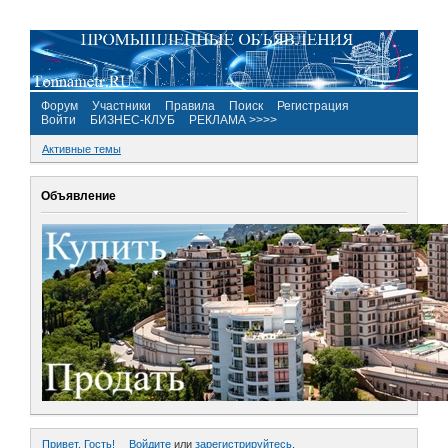
Форум
Участники
Правила
Поиск
Регистрация
Войти
БИЗНЕС-КЛУБ
РЕКЛАМА >>>>
Активные темы
Объявление
Привет, Гость!
Войдите
или
зарегистрируйтесь
.