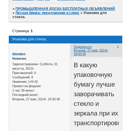
»
ПРОМЫШЛЕННАЯ ДОСКА БЕСПЛАТНЫХ ОБЪЯВЛЕНИЙ
»
Лесная биржа: предложение и спрос
»
Упаковка для
стекла.
Страница:
1
Упаковка для стекла.
Поделиться
1
Вторник, 27 мая, 2014г.
blonden
18:50:49
Новичок
В какую
Зарегистрирован
: Суббота, 31
августа, 2013г.
упаковочную
Приглашений:
0
Сообщений:
8
Уважение:
[+0/-0]
бумагу лучше
Провел на форуме:
1 час 39 минут
заворачивать
Последний визит:
Вторник, 27 мая, 2014г. 19:30:36
стекло и
зеркала при их
транспортировке?