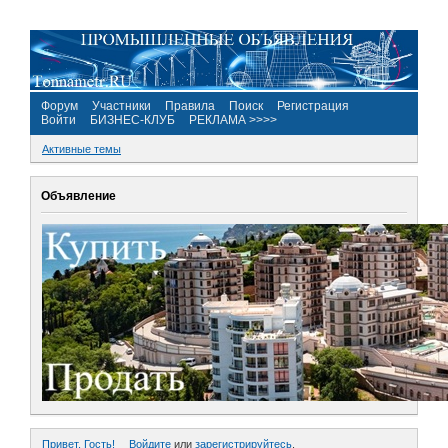
Форум
Участники
Правила
Поиск
Регистрация
Войти
БИЗНЕС-КЛУБ
РЕКЛАМА >>>>
Активные темы
Объявление
Привет, Гость!
Войдите
или
зарегистрируйтесь
.