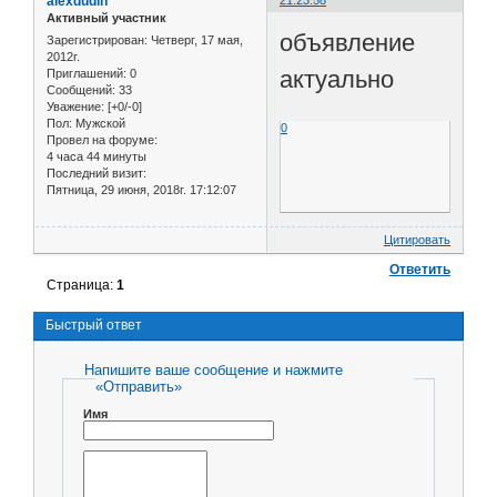
alexdudin
21:23:58
Активный участник
объявление
Зарегистрирован
: Четверг, 17 мая,
2012г.
актуально
Приглашений:
0
Сообщений:
33
Уважение:
[+0/-0]
Пол:
Мужской
0
Провел на форуме:
4 часа 44 минуты
Последний визит:
Пятница, 29 июня, 2018г. 17:12:07
Цитировать
Ответить
Страница:
1
Быстрый ответ
Напишите ваше сообщение и нажмите
«Отправить»
Имя