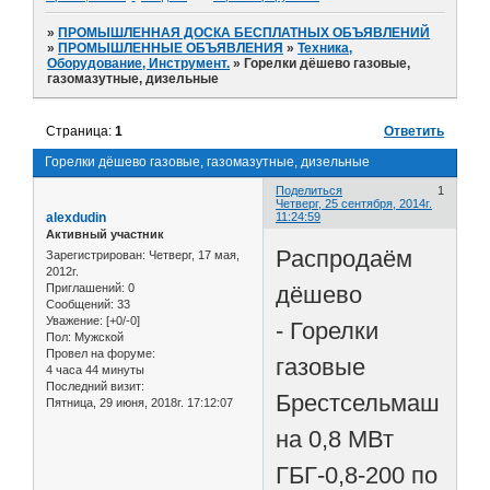
»
ПРОМЫШЛЕННАЯ ДОСКА БЕСПЛАТНЫХ ОБЪЯВЛЕНИЙ
»
ПРОМЫШЛЕННЫЕ ОБЪЯВЛЕНИЯ
»
Техника,
Оборудование, Инструмент.
»
Горелки дёшево газовые,
газомазутные, дизельные
Страница:
1
Ответить
Горелки дёшево газовые, газомазутные, дизельные
Поделиться
1
Четверг, 25 сентября, 2014г.
alexdudin
11:24:59
Активный участник
Распродаём
Зарегистрирован
: Четверг, 17 мая,
2012г.
дёшево
Приглашений:
0
Сообщений:
33
Уважение:
[+0/-0]
- Горелки
Пол:
Мужской
Провел на форуме:
газовые
4 часа 44 минуты
Последний визит:
Брестсельмаш
Пятница, 29 июня, 2018г. 17:12:07
на 0,8 МВт
ГБГ-0,8-200 по