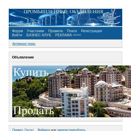
Форум
Участники
Правила
Поиск
Регистрация
Войти
БИЗНЕС-КЛУБ
РЕКЛАМА >>>>
Активные темы
Объявление
Привет, Гость!
Войдите
или
зарегистрируйтесь
.