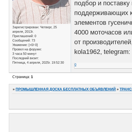
подбор и поставку
поддерживающих ка
элементов гусенич
Зарегистрирован
: Четверг, 25
4000 моточасов ил
апреля, 2013г.
Приглашений:
0
от производителей
Сообщений:
73
Уважение:
[+0/-0]
Провел на форуме:
kola1962, telegram:
3 часа 50 минут
Последний визит:
Пятница, 4 апреля, 2025г. 19:52:30
0
Страница:
1
»
ПРОМЫШЛЕННАЯ ДОСКА БЕСПЛАТНЫХ ОБЪЯВЛЕНИЙ
»
ТРАНС