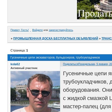
Привет, Гость!
Войдите
или
зарегистрируйтесь
.
»
ПРОМЫШЛЕННАЯ ДОСКА БЕСПЛАТНЫХ ОБЪЯВЛЕНИЙ
»
ТРАНС
Страница:
1
Гусеничные цепи экскаваторов, бульдозеров, трубоукладчиков
kola62
Поделиться
Понедельник, 5 января, 20
Активный участник
Гусеничные цепи я
трубоукладчиков, 
оборудования. Они
с жидкой смазкой 
мастер-палец (для