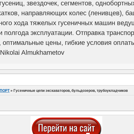
 гусениц, звездочек, сегментов, однобортн
тков, направляющих колес (ленивцев), ба
ного хода тяжелых гусеничных машин веду
и полгода эксплуатации. Отправка трансп
, оптимальные цены, гибкие условия оплаты
 Nikolai Almukhametov
ПОРТ
»
Гусеничные цепи экскаваторов, бульдозеров, трубоукладчиков