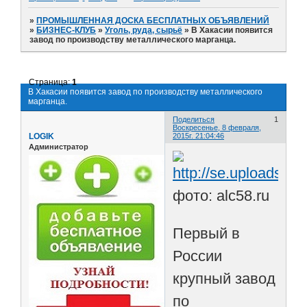
»
ПРОМЫШЛЕННАЯ ДОСКА БЕСПЛАТНЫХ ОБЪЯВЛЕНИЙ
»
БИЗНЕС-КЛУБ
»
Уголь, руда, сырьё
»
В Хакасии появится
завод по производству металлического марганца.
Страница:
1
В Хакасии появится завод по производству металлического
марганца.
Поделиться
1
Воскресенье, 8 февраля,
LOGIK
2015г. 21:04:46
Администратор
фото: alc58.ru
Первый в
России
крупный завод
по