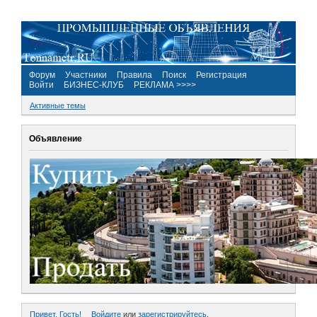
Форум
Участники
Правила
Поиск
Регистрация
Войти
БИЗНЕС-КЛУБ
РЕКЛАМА >>>>
Активные темы
Объявление
Привет, Гость!
Войдите
или
зарегистрируйтесь
.