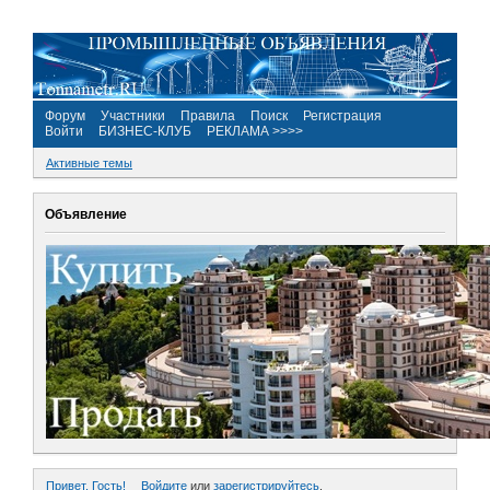
Форум
Участники
Правила
Поиск
Регистрация
Войти
БИЗНЕС-КЛУБ
РЕКЛАМА >>>>
Активные темы
Объявление
Привет, Гость!
Войдите
или
зарегистрируйтесь
.