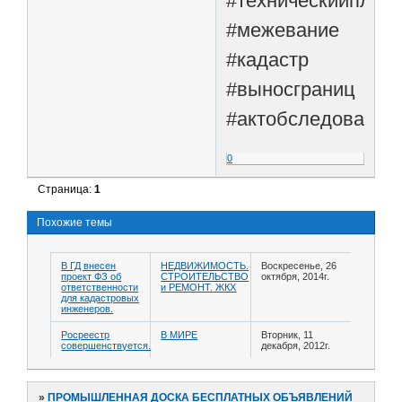
#техническийплан
#межевание
#кадастр
#выносграниц
#актобследования
0
Страница:
1
Похожие темы
В ГД внесен
НЕДВИЖИМОСТЬ.
Воскресенье, 26
проект ФЗ об
СТРОИТЕЛЬСТВО
октября, 2014г.
ответственности
и РЕМОНТ. ЖКХ
для кадастровых
инженеров.
Росреестр
В МИРЕ
Вторник, 11
совершенствуется.
декабря, 2012г.
»
ПРОМЫШЛЕННАЯ ДОСКА БЕСПЛАТНЫХ ОБЪЯВЛЕНИЙ