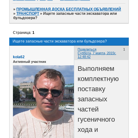
»
ПРОМЫШЛЕННАЯ ДОСКА БЕСПЛАТНЫХ ОБЪЯВЛЕНИЙ
»
ТРАНСПОРТ
»
Ищете запасные части экскаватора или
бульдозера?
Страница:
1
Ищете запасные части экскаватора или бульдозера?
Поделиться
1
Суббота, 7 марта, 2015г.
kola62
12:48:42
Активный участник
Выполняем
комплектную
поставку
запасных
частей
гусеничного
хода и