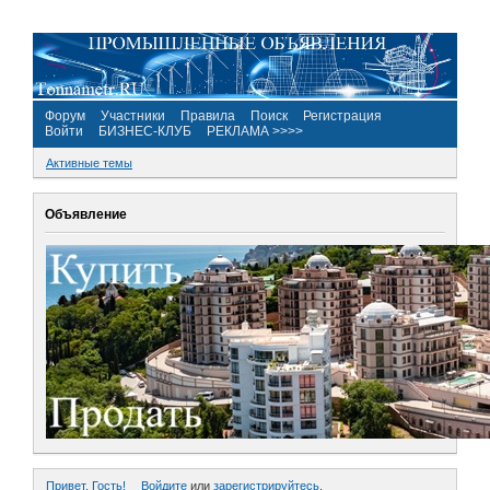
Форум
Участники
Правила
Поиск
Регистрация
Войти
БИЗНЕС-КЛУБ
РЕКЛАМА >>>>
Активные темы
Объявление
Привет, Гость!
Войдите
или
зарегистрируйтесь
.