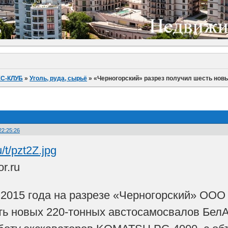
С-КЛУБ
»
Уголь, руда, сырьё
»
«Черногорский» разрез получил шесть нов
22:25:26
r.ru
2015 года на разрезе «Черногорский» ООО
ть новых 220-тонных австосамосвалов Бел