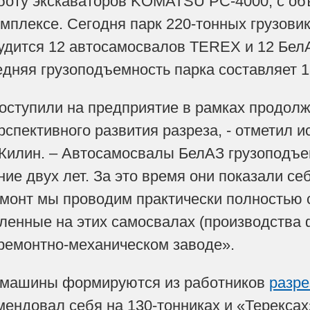
оту экскаваторов KOMATSU РС-4000, с объ
мплексе. Сегодня парк 220-тонных грузовик
рудится 12 автосамосвалов TEREX и 12 Бел
едняя грузоподъемность парка составляет 1
поступили на предприятие в рамках продо
рспективного развития разреза, - отметил
Килин. – Автосамосвалы БелАЗ грузоподъе
ние двух лет. За это время они показали се
монт мы проводим практически полностью 
вленные на этих самосвалах (производств
ремонтно-механическом заводе».
 машины формируются из работников
разре
мендовал себя на 130-тонниках и «Терексах