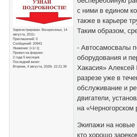
бесперебойную раб
с ними в едином ко
также в карьере т
Таким образом, ср
Зарегистрирован
: Воскресенье, 14
августа, 2011г.
Приглашений:
0
Сообщений:
20943
- Автосамосвалы 
Уважение:
[+1/-1]
Провел на форуме:
оборудования и пе
2 года 5 месяцев
Последний визит:
Хакасия» Алексей 
Вторник, 4 августа, 2026г. 22:21:39
разрезе уже в тече
обслуживание и ре
двигатели, устано
на «Черногорском 
Экипажи на новые
кто хорошо зареко