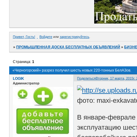
Привет, Гость!
Войдите
или
зарегистрируйтесь
.
»
ПРОМЫШЛЕННАЯ ДОСКА БЕСПЛАТНЫХ ОБЪЯВЛЕНИЙ
»
БИЗНЕ
Страница:
1
«Черногорский» разрез получил шесть новых 220-тонных БелАЗов.
LOGIK
Поделиться
Вторник, 17 марта, 2015г. 
Администратор
фото: maxi-exkavato
В январе-феврале 
эксплуатацию шес