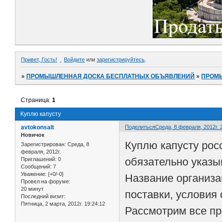
Привет, Гость!
Войдите
или
зарегистрируйтесь
.
»
ПРОМЫШЛЕННАЯ ДОСКА БЕСПЛАТНЫХ ОБЪЯВЛЕНИЙ
»
ПРОМ
Страница:
1
Куплю капусту
avtokonsalt
Поделиться
Среда, 8 февраля, 2012г. 
Новичок
Куплю капусту рос
Зарегистрирован
: Среда, 8
февраля, 2012г.
обязательно указы
Приглашений:
0
Сообщений:
7
Уважение:
[+0/-0]
Название организа
Провел на форуме:
20 минут
поставки, условия 
Последний визит:
Пятница, 2 марта, 2012г. 19:24:12
Рассмотрим все п