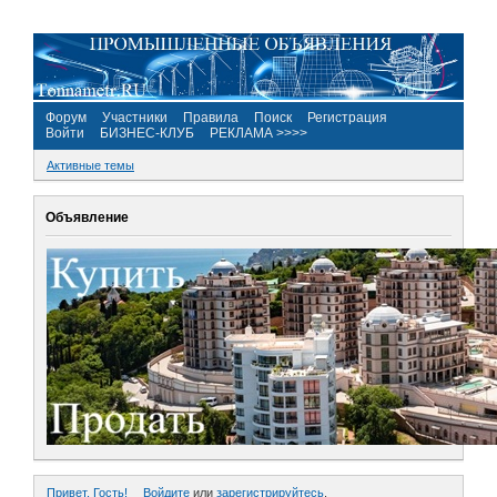
Форум
Участники
Правила
Поиск
Регистрация
Войти
БИЗНЕС-КЛУБ
РЕКЛАМА >>>>
Активные темы
Объявление
Привет, Гость!
Войдите
или
зарегистрируйтесь
.