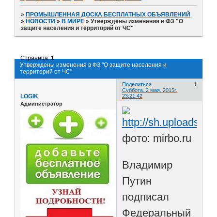
»
ПРОМЫШЛЕННАЯ ДОСКА БЕСПЛАТНЫХ ОБЪЯВЛЕНИЙ
»
НОВОСТИ
»
В МИРЕ
»
Утверждены изменения в ФЗ "О
защите населения и территорий от ЧС"
Страница:
1
Утверждены изменения в ФЗ "О защите населения и
территорий от ЧС"
Поделиться
1
Суббота, 2 мая, 2015г.
LOGIK
23:21:42
Администратор
фото: mirbo.ru
Владимир
Путин
подписал
Федеральный