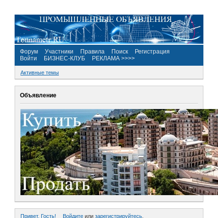
Форум
Участники
Правила
Поиск
Регистрация
Войти
БИЗНЕС-КЛУБ
РЕКЛАМА >>>>
Активные темы
Объявление
Привет, Гость!
Войдите
или
зарегистрируйтесь
.