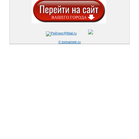
© tonnametr.ru