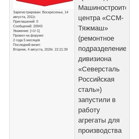
Машиностроительн
Зарегистрирован
: Воскресенье, 14
центра «ССМ-
августа, 2011г.
Приглашений:
0
Тяжмаш»
Сообщений:
20943
Уважение:
[+1/-1]
Провел на форуме:
(ремонтное
2 года 5 месяцев
Последний визит:
подразделение
Вторник, 4 августа, 2026г. 22:21:39
дивизиона
«Северсталь
Российская
сталь»)
запустили в
работу
агрегаты для
производства