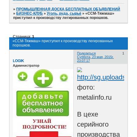
»
ПРОМЫШЛЕННАЯ ДОСКА БЕСПЛАТНЫХ ОБЪЯВЛЕНИЙ
»
БИЗНЕС-КЛУБ
»
Уголь, руда, сырьё
»
«ССМ-Тяжмаш»
приступил к производству легированных порошков.
Страница:
1
«ССМ-Тяжмаш» приступил к производству легированных
порошков.
Поделиться
1
Суббота, 23 мая, 2015г.
LOGIK
23:07:17
Администратор
фото:
metalinfo.ru
В цехе
серийного
производства