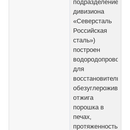
подразделение
дивизиона
«Северсталь
Российская
сталь»)
построен
водородопровод
для
восстановительно-
обезуглероживаю
отжига
порошка в
печах,
протяженностью