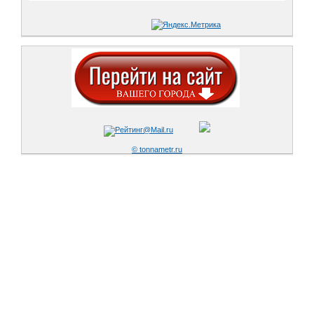
© tonnametr.ru