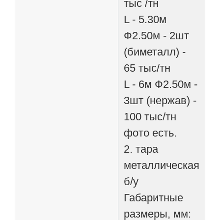
тыс /тн
L - 5.30м
Ф2.50м - 2шт
(биметалл) -
65 тыс/тн
L - 6м Ф2.50м -
3шт (нержав) -
100 тыс/тн
фото есть.
2. тара
металлическая
б/у
Габаритные
размеры, мм: