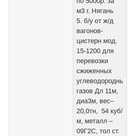
по 5000р. за
м3 г. Нягань
5. б/у от ж/д
вагонов-
цистерн мод.
15-1200 для
перевозки
сжиженных
углеводородных
газов Дл 11м,
диа3м, вес–
20,0тн, 54 куб/
м, металл –
09Г2С, тол ст.