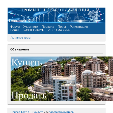
Форум
Участники
Правила
Поиск
Регистрация
Войти
БИЗНЕС-КЛУБ
РЕКЛАМА >>>>
Активные темы
Объявление
Привет, Гость!
Войдите
или
зарегистрируйтесь
.