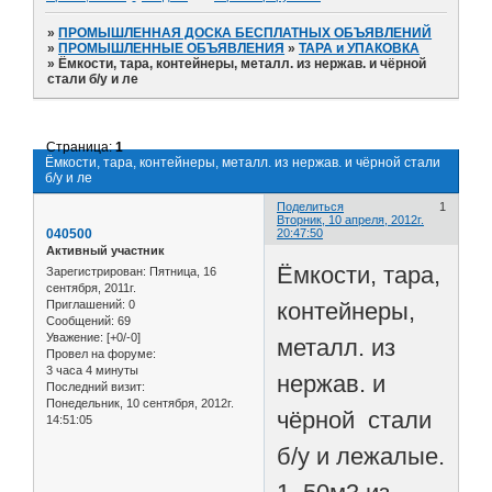
»
ПРОМЫШЛЕННАЯ ДОСКА БЕСПЛАТНЫХ ОБЪЯВЛЕНИЙ
»
ПРОМЫШЛЕННЫЕ ОБЪЯВЛЕНИЯ
»
ТАРА и УПАКОВКА
»
Ёмкости, тара, контейнеры, металл. из нержав. и чёрной
стали б/у и ле
Страница:
1
Ёмкости, тара, контейнеры, металл. из нержав. и чёрной стали
б/у и ле
Поделиться
1
Вторник, 10 апреля, 2012г.
040500
20:47:50
Активный участник
Ёмкости, тара,
Зарегистрирован
: Пятница, 16
сентября, 2011г.
контейнеры,
Приглашений:
0
Сообщений:
69
Уважение:
[+0/-0]
металл. из
Провел на форуме:
3 часа 4 минуты
нержав. и
Последний визит:
Понедельник, 10 сентября, 2012г.
чёрной стали
14:51:05
б/у и лежалые.