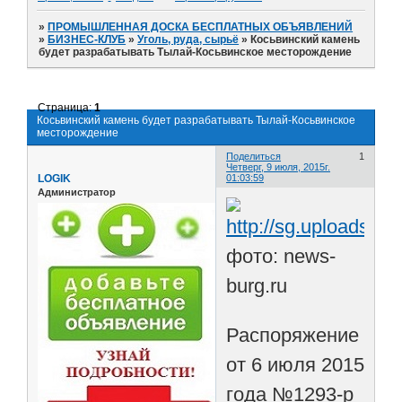
»
ПРОМЫШЛЕННАЯ ДОСКА БЕСПЛАТНЫХ ОБЪЯВЛЕНИЙ
»
БИЗНЕС-КЛУБ
»
Уголь, руда, сырьё
»
Косьвинский камень
будет разрабатывать Тылай-Косьвинское месторождение
Страница:
1
Косьвинский камень будет разрабатывать Тылай-Косьвинское
месторождение
Поделиться
1
Четверг, 9 июля, 2015г.
LOGIK
01:03:59
Администратор
фото: news-
burg.ru
Распоряжение
от 6 июля 2015
года №1293-р