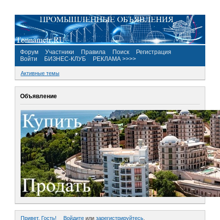
Форум
Участники
Правила
Поиск
Регистрация
Войти
БИЗНЕС-КЛУБ
РЕКЛАМА >>>>
Активные темы
Объявление
Привет, Гость!
Войдите
или
зарегистрируйтесь
.