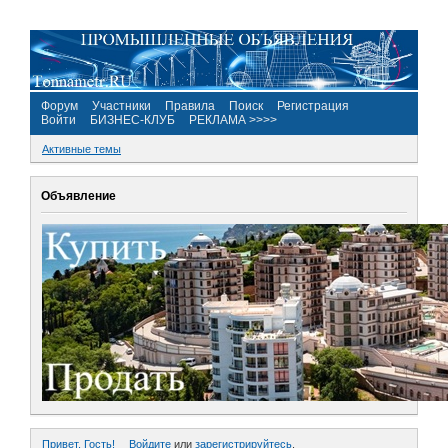
Форум
Участники
Правила
Поиск
Регистрация
Войти
БИЗНЕС-КЛУБ
РЕКЛАМА >>>>
Активные темы
Объявление
Привет, Гость!
Войдите
или
зарегистрируйтесь
.