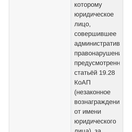
которому
юридическое
лицо,
совершившее
административное
правонарушение,
предусмотренное
статьёй 19.28
КоАП
(незаконное
вознаграждение
от имени
юридического
лица), за