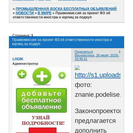
»
ПРОМЫШЛЕННАЯ ДОСКА БЕСПЛАТНЫХ ОБЪЯВЛЕНИЙ
»
НОВОСТИ
»
В МИРЕ
»
Правкомиссия за проект ФЗ об
ответственности иностра-х юрлиц за подкуп
Страница:
1
Правкомиссия за проект ФЗ об ответственности иностра-х
юрлиц за подкуп
Поделиться
1
Воскресенье, 26 июля, 2015г.
LOGIK
20:46:31
Администратор
фото:
znanie.podelise.ru
Законопроектом
предлагается
дополнить