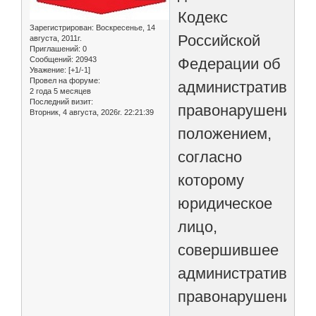
Кодекс
Зарегистрирован
: Воскресенье, 14
Российской
августа, 2011г.
Приглашений:
0
Федерации об
Сообщений:
20943
Уважение:
[+1/-1]
Провел на форуме:
административных
2 года 5 месяцев
Последний визит:
правонарушениях
Вторник, 4 августа, 2026г. 22:21:39
положением,
согласно
которому
юридическое
лицо,
совершившее
административное
правонарушение,