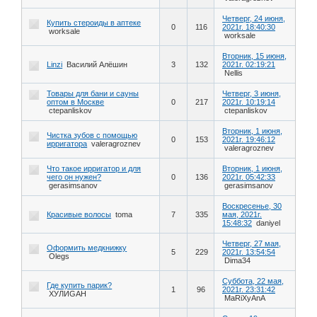
Четверг, 24 июня,
Купить стероиды в аптеке
0
116
2021г. 18:40:30
worksale
worksale
Вторник, 15 июня,
Linzi
Василий Алёшин
3
132
2021г. 02:19:21
Nellis
Товары для бани и сауны
Четверг, 3 июня,
оптом в Москве
0
217
2021г. 10:19:14
ctepanliskov
ctepanliskov
Вторник, 1 июня,
Чистка зубов с помощью
0
153
2021г. 19:46:12
ирригатора
valeragroznev
valeragroznev
Что такое ирригатор и для
Вторник, 1 июня,
чего он нужен?
0
136
2021г. 05:42:33
gerasimsanov
gerasimsanov
Воскресенье, 30
Красивые волосы
toma
7
335
мая, 2021г.
15:48:32
daniyel
Четверг, 27 мая,
Оформить медкнижку
5
229
2021г. 13:54:54
Olegs
Dima34
Суббота, 22 мая,
Где купить парик?
1
96
2021г. 23:31:42
ХУЛИGАН
MaRiXyAnA