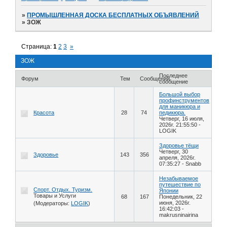
»
ПРОМЫШЛЕННАЯ ДОСКА БЕСПЛАТНЫХ ОБЪЯВЛЕНИЙ
»
ЗОЖ
Страница:
1
2
3
»
ЗОЖ
Последнее
Форум
Тем
Сообщений
сообщение
Большой выбор
профинструментов
для маникюра и
Красота
28
74
педикюра.
Четверг, 16 июля,
2026г. 21:55:50
-
LOGIK
Здоровье тёщи
Четверг, 30
Здоровье
143
356
апреля, 2026г.
07:35:27
-
Snabb
Незабываемое
путешествие по
Спорт. Отдых. Туризм.
Японии
Товары и Услуги
68
167
Понедельник, 22
июня, 2026г.
(Модераторы:
LOGIK
)
16:42:03
-
makrusninairina