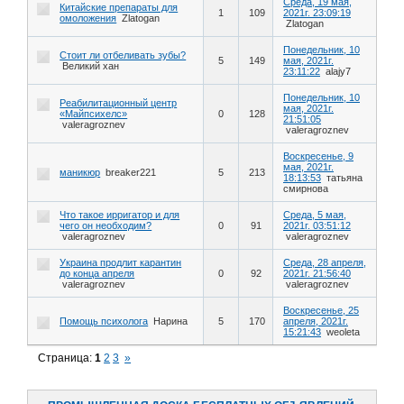
Среда, 19 мая,
Китайские препараты для
1
109
2021г. 23:09:19
омоложения
Zlatogan
Zlatogan
Понедельник, 10
Стоит ли отбеливать зубы?
5
149
мая, 2021г.
Великий хан
23:11:22
alajy7
Понедельник, 10
Реабилитационный центр
мая, 2021г.
«Майпсихелс»
0
128
21:51:05
valeragroznev
valeragroznev
Воскресенье, 9
мая, 2021г.
маникюр
breaker221
5
213
18:13:53
татьяна
смирнова
Что такое ирригатор и для
Среда, 5 мая,
чего он необходим?
0
91
2021г. 03:51:12
valeragroznev
valeragroznev
Украина продлит карантин
Среда, 28 апреля,
до конца апреля
0
92
2021г. 21:56:40
valeragroznev
valeragroznev
Воскресенье, 25
Помощь психолога
Нарина
5
170
апреля, 2021г.
15:21:43
weoleta
Страница:
1
2
3
»