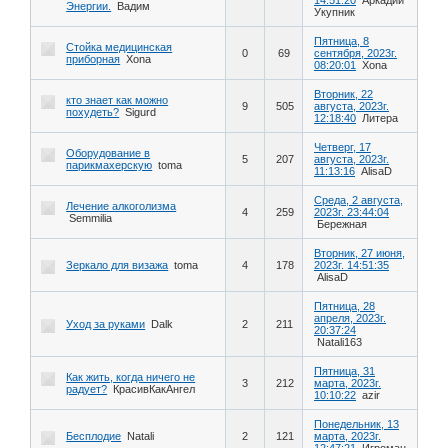
Энергии.
Вадим
Укупник
Пятница, 8
Стойка медицинская
0
69
сентября, 2023г.
приборная
Xona
08:20:01
Xona
Вторник, 22
кто знает как можно
9
505
августа, 2023г.
похудеть?
Sigurd
12:18:40
Литера
Четверг, 17
Оборудование в
5
207
августа, 2023г.
парикмахерскую
toma
11:13:16
AlisaD
Среда, 2 августа,
Лечение алкоголизма
4
259
2023г. 23:44:04
Semmilia
Бережная
Вторник, 27 июня,
Зеркало для визажа
toma
4
178
2023г. 14:51:35
AlisaD
Пятница, 28
апреля, 2023г.
Уход за руками
Dalk
2
211
20:37:24
Natali163
Пятница, 31
Как жить, когда ничего не
3
212
марта, 2023г.
радует?
КрасивКакАнгел
10:10:22
azir
Понедельник, 13
Бесплодие
Natali
2
121
марта, 2023г.
12:47:21
Игроман