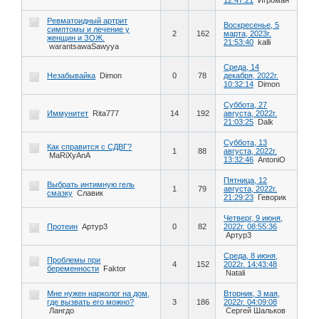
Ревматоидный артрит
Воскресенье, 5
симптомы и лечение у
2
162
марта, 2023г.
женщин и ЗОЖ.
21:53:40
kalli
warantsawaSawyya
Среда, 14
Незабывайка
Dimon
0
78
декабря, 2022г.
10:32:14
Dimon
Суббота, 27
Иммунитет
Rita777
14
192
августа, 2022г.
21:03:25
Dalk
Суббота, 13
Как справится с СДВГ?
1
88
августа, 2022г.
MaRiXyAnA
13:32:46
AntoniO
Пятница, 12
Выбрать интимную гель
1
79
августа, 2022г.
смазку
Славик
21:29:23
Геворик
Четверг, 9 июня,
Протеин
Артур3
0
82
2022г. 08:55:36
Артур3
Среда, 8 июня,
Проблемы при
4
152
2022г. 14:43:48
беременности
Faktor
Natali
Мне нужен нарколог на дом,
Вторник, 3 мая,
где вызвать его можно?
3
186
2022г. 04:09:08
Лангдо
Сергей Шальков