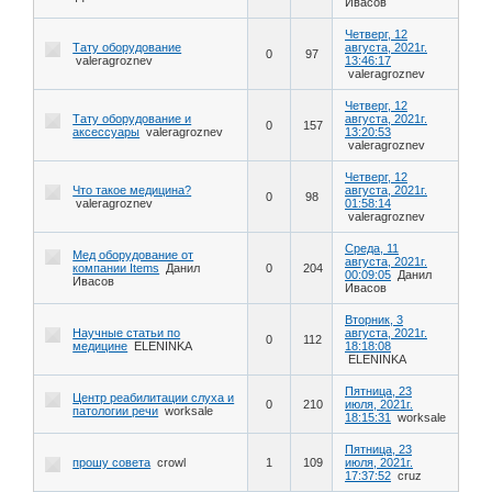
Ивасов
Четверг, 12
Тату оборудование
августа, 2021г.
0
97
valeragroznev
13:46:17
valeragroznev
Четверг, 12
Тату оборудование и
августа, 2021г.
0
157
аксессуары
valeragroznev
13:20:53
valeragroznev
Четверг, 12
Что такое медицина?
августа, 2021г.
0
98
valeragroznev
01:58:14
valeragroznev
Среда, 11
Мед оборудование от
августа, 2021г.
компании Items
Данил
0
204
00:09:05
Данил
Ивасов
Ивасов
Вторник, 3
Научные статьи по
августа, 2021г.
0
112
медицине
ELENINKA
18:18:08
ELENINKA
Пятница, 23
Центр реабилитации слуха и
0
210
июля, 2021г.
патологии речи
worksale
18:15:31
worksale
Пятница, 23
прошу совета
crowl
1
109
июля, 2021г.
17:37:52
cruz