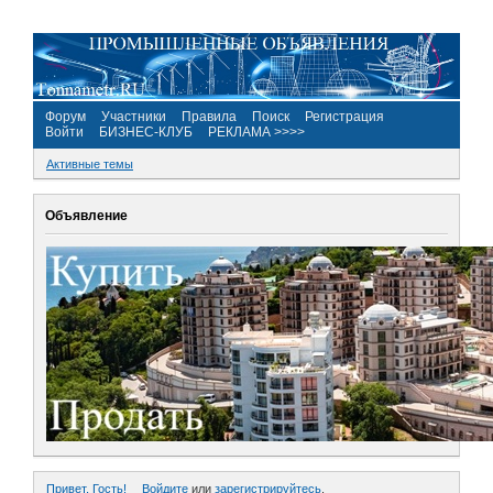
Форум
Участники
Правила
Поиск
Регистрация
Войти
БИЗНЕС-КЛУБ
РЕКЛАМА >>>>
Активные темы
Объявление
Привет, Гость!
Войдите
или
зарегистрируйтесь
.