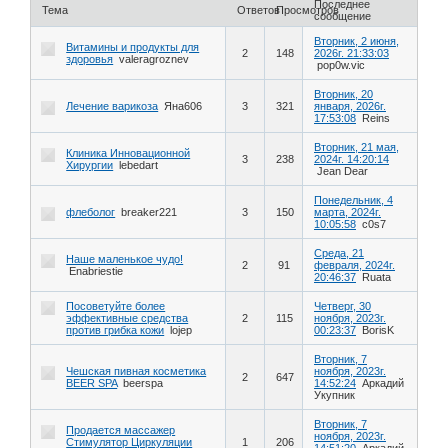
Последнее
Тема
Ответов
Просмотров
сообщение
Вторник, 2 июня,
Витамины и продукты для
2
148
2026г. 21:33:03
здоровья
valeragroznev
pop0w.vic
Вторник, 20
Лечение варикоза
Яна606
3
321
января, 2026г.
17:53:08
Reins
Вторник, 21 мая,
Клиника Инновационной
3
238
2024г. 14:20:14
Хирургии
lebedart
Jean Dear
Понедельник, 4
флеболог
breaker221
3
150
марта, 2024г.
10:05:58
c0s7
Среда, 21
Наше маленькое чудо!
2
91
февраля, 2024г.
Enabriestie
20:46:37
Ruata
Посоветуйте более
Четверг, 30
эффективные средства
2
115
ноября, 2023г.
против грибка кожи
lojep
00:23:37
BorisK
Вторник, 7
Чешская пивная косметика
ноября, 2023г.
2
647
BEER SPA
beerspa
14:52:24
Аркадий
Укупник
Вторник, 7
Продается массажер
ноября, 2023г.
Стимулятор Циркуляции
1
206
14:51:20
Аркадий