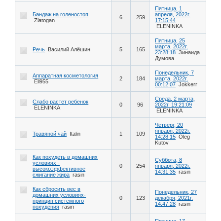
Пятница, 1
Бандаж на голеностоп
апреля, 2022г.
6
259
Zlatogan
17:15:44
ELENINKA
Пятница, 25
марта, 2022г.
Речь
Василий Алёшин
5
165
23:28:18
Зинаида
Думова
Понедельник, 7
Аппаратная косметология
2
184
марта, 2022г.
Eli955
00:12:07
Jokkerr
Среда, 2 марта,
Слабо растет ребенок
0
96
2022г. 19:21:09
ELENINKA
ELENINKA
Четверг, 20
января, 2022г.
Травяной чай
Italin
1
109
14:28:15
Oleg
Kutov
Как похудеть в домашних
Суббота, 8
условиях -
0
254
января, 2022г.
высокоэффективное
14:31:35
rasin
сжигание жира
rasin
Как сбросить вес в
Понедельник, 27
домашних условиях-
0
123
декабря, 2021г.
принцип системного
14:47:28
rasin
похудения
rasin
Пятница, 17