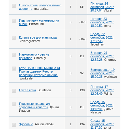
Пятница, 24
О косметике, которой можно
1
141
сентября, 2021г.
доверять
margaritta
20:27:04
Akcel
Четверг, 23
Ищу клинику косметологии
6
6673
сентября, 2021г.
в Мск
Римлянин
18:29:52
toma
Среда, 22
Купить все для маникюра
сентября, 2021г.
1
6846
valeragroznev
17:55:35
lebed_art
Вторник, 21
Наркомания - это не
0
111
сентября, 2021г.
приговор
Chornuy
12:52:28
Chornuy
Катушки и шипы Мишина от
Воскресенье, 19
Производителя Реестр
0
92
сентября, 2021г.
болезней, которые сейчас
15:20:35
worksale
worksale
Пятница, 17
Сухая кожа
Stuntman
3
138
сентября, 2021г.
12:05:49
Winfk
Среда, 15
Полезные товары для
сентября, 2021г.
здоровья и красоты
Данил
0
116
14:15:41
Данил
Ивасов
Ивасов
Среда, 15
Здоровье
Альбина6546
1
134
сентября, 2021г.
11:17:10
toma