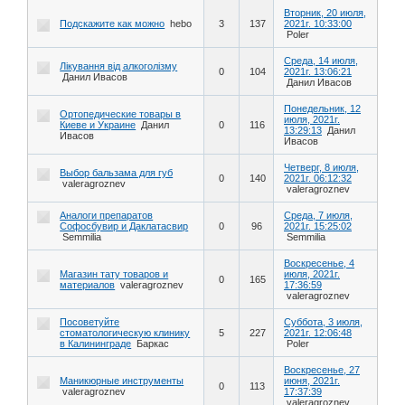
Вторник, 20 июля,
Подскажите как можно
hebo
3
137
2021г. 10:33:00
Poler
Среда, 14 июля,
Лікування від алкоголізму
0
104
2021г. 13:06:21
Данил Ивасов
Данил Ивасов
Понедельник, 12
Ортопедические товары в
июля, 2021г.
Киеве и Украине
Данил
0
116
13:29:13
Данил
Ивасов
Ивасов
Четверг, 8 июля,
Выбор бальзама для губ
0
140
2021г. 06:12:32
valeragroznev
valeragroznev
Аналоги препаратов
Среда, 7 июля,
Софосбувир и Даклатасвир
0
96
2021г. 15:25:02
Semmilia
Semmilia
Воскресенье, 4
Магазин тату товаров и
июля, 2021г.
0
165
материалов
valeragroznev
17:36:59
valeragroznev
Посоветуйте
Суббота, 3 июля,
стоматологическую клинику
5
227
2021г. 12:06:48
в Калининграде
Баркас
Poler
Воскресенье, 27
Маникюрные инструменты
июня, 2021г.
0
113
valeragroznev
17:37:39
valeragroznev