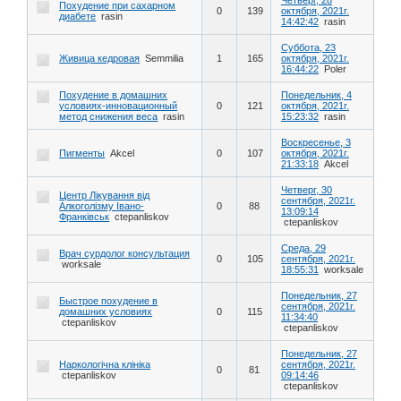
Похудение при сахарном
0
139
октября, 2021г.
диабете
rasin
14:42:42
rasin
Суббота, 23
Живица кедровая
Semmilia
1
165
октября, 2021г.
16:44:22
Poler
Похудение в домашних
Понедельник, 4
условиях-инновационный
0
121
октября, 2021г.
метод снижения веса
rasin
15:23:32
rasin
Воскресенье, 3
Пигменты
Akcel
0
107
октября, 2021г.
21:33:18
Akcel
Четверг, 30
Центр Лікування від
сентября, 2021г.
Алкоголізму Івано-
0
88
13:09:14
Франківськ
ctepanliskov
ctepanliskov
Среда, 29
Врач сурдолог консультация
0
105
сентября, 2021г.
worksale
18:55:31
worksale
Понедельник, 27
Быстрое похудение в
сентября, 2021г.
домашних условиях
0
115
11:34:40
ctepanliskov
ctepanliskov
Понедельник, 27
Наркологічна клініка
сентября, 2021г.
0
81
ctepanliskov
09:14:46
ctepanliskov