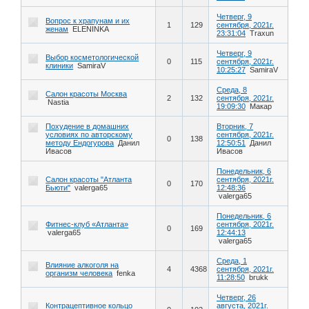
Четверг, 9
Вопрос к храпунам и их
1
129
сентября, 2021г.
женам
ELENINKA
23:31:04
Traxun
Четверг, 9
Выбор косметологической
0
115
сентября, 2021г.
клиники
SamiraV
10:25:27
SamiraV
Среда, 8
Салон красоты Москва
2
132
сентября, 2021г.
Nastia
19:09:30
Макар
Похудение в домашних
Вторник, 7
условиях по авторскому
сентября, 2021г.
0
138
методу Ендогурова
Данил
12:50:51
Данил
Ивасов
Ивасов
Понедельник, 6
Салон красоты "Атланта
сентября, 2021г.
0
170
Бьюти"
valerga65
12:48:36
valerga65
Понедельник, 6
Фитнес-клуб «Атланта»
сентября, 2021г.
0
169
valerga65
12:44:13
valerga65
Среда, 1
Влияние алкоголя на
4
4368
сентября, 2021г.
организм человека
fenka
11:28:50
brukk
Четверг, 26
Контрацептивное кольцо
августа, 2021г.