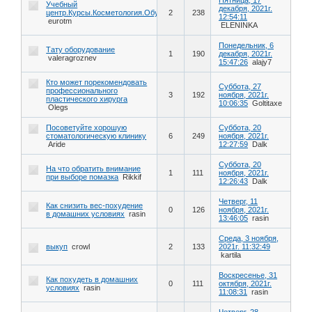
Учебный
декабря, 2021г.
центр.Курсы.Косметология.Обучение.
2
238
12:54:11
eurotm
ELENINKA
Понедельник, 6
Тату оборудование
1
190
декабря, 2021г.
valeragroznev
15:47:26
alajy7
Кто может порекомендовать
Суббота, 27
профессионального
3
192
ноября, 2021г.
пластического хирурга
10:06:35
Goltitaxe
Olegs
Посоветуйте хорошую
Суббота, 20
стоматологическую клинику
6
249
ноября, 2021г.
Aride
12:27:59
Dalk
Суббота, 20
На что обратить внимание
1
111
ноября, 2021г.
при выборе помазка
Rikkif
12:26:43
Dalk
Четверг, 11
Как снизить вес-похудение
0
126
ноября, 2021г.
в домашних условиях
rasin
13:46:05
rasin
Среда, 3 ноября,
выкуп
crowl
2
133
2021г. 11:32:49
kartila
Воскресенье, 31
Как похудеть в домашних
0
111
октября, 2021г.
условиях
rasin
11:08:31
rasin
Четверг, 28