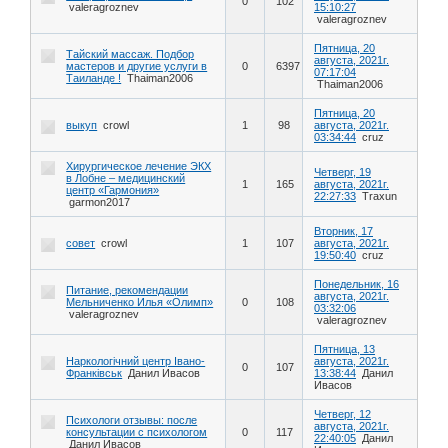
0
102
valeragroznev
15:10:27
valeragroznev
Пятница, 20
Тайский массаж. Подбор
августа, 2021г.
мастеров и другие услуги в
0
6397
07:17:04
Таиланде !
Thaiman2006
Thaiman2006
Пятница, 20
выкуп
crowl
1
98
августа, 2021г.
03:34:44
cruz
Хирургическое лечение ЭКХ
Четверг, 19
в Лобне – медицинский
1
165
августа, 2021г.
центр «Гармония»
22:27:33
Traxun
garmon2017
Вторник, 17
совет
crowl
1
107
августа, 2021г.
19:50:40
cruz
Понедельник, 16
Питание, рекомендации
августа, 2021г.
Мельниченко Илья «Олимп»
0
108
03:32:06
valeragroznev
valeragroznev
Пятница, 13
Наркологічний центр Iвано-
августа, 2021г.
0
107
Франківськ
Данил Ивасов
13:38:44
Данил
Ивасов
Четверг, 12
Психологи отзывы: после
августа, 2021г.
консультации с психологом
0
117
22:40:05
Данил
Данил Ивасов