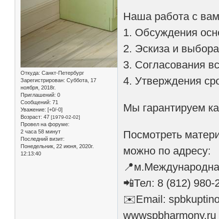
Наша работа с вам
1. Обсуждения осн
2. Эскиза и выбор
3. Согласования вс
Откуда:
Санкт-Петербург
4. Утверждения ср
Зарегистрирован
: Суббота, 17
ноября, 2018г.
Приглашений:
0
Сообщений:
71
Мы гарантируем ка
Уважение:
[+0/-0]
Возраст:
47
[1979-02-02]
Провел на форуме:
2 часа 58 минут
Посмотреть матери
Последний визит:
Понедельник, 22 июня, 2020г.
можно по адресу:
12:13:40
📍м.Международная
📲Тел: 8 (812) 980-
✉️Email: spbkuptin
wwwspbharmony.ru