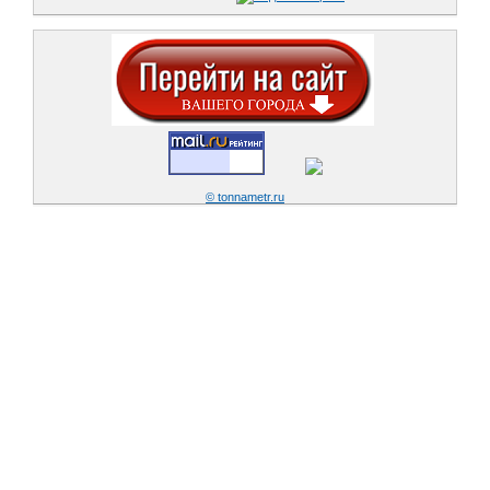
© tonnametr.ru