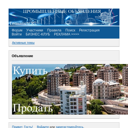
Форум
Участники
Правила
Поиск
Регистрация
Войти
БИЗНЕС-КЛУБ
РЕКЛАМА >>>>
Активные темы
Объявление
Привет, Гость!
Войдите
или
зарегистрируйтесь
.