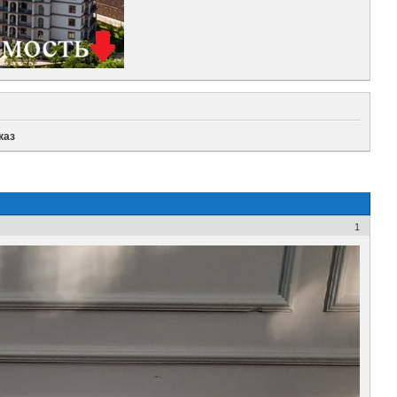
каз
1