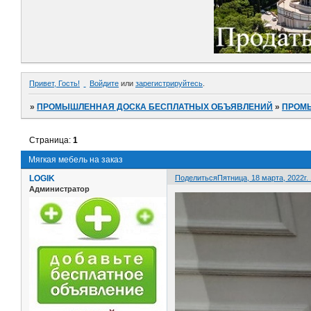
Привет, Гость!
Войдите
или
зарегистрируйтесь
.
»
ПРОМЫШЛЕННАЯ ДОСКА БЕСПЛАТНЫХ ОБЪЯВЛЕНИЙ
»
ПРОМ
Страница:
1
Мягкая мебель на заказ
LOGIK
Поделиться
Пятница, 18 марта, 2022г. 
Администратор