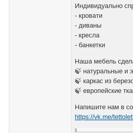
Индивидуально сп
- кровати
- диваны
- кресла
- банкетки
Наша мебель сдела
🍃 натуральные и 
🍃 каркас из бере
🍃 европейские тк
Напишите нам в соо
https://vk.me/tettolet
0