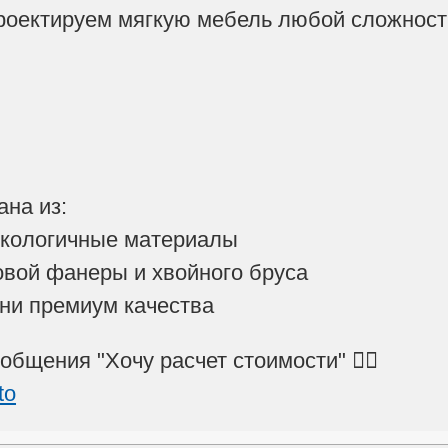
роектируем мягкую мебель любой сложност
на из:
экологичные материалы
зовой фанеры и хвойного бруса
ани премиум качества
бщения "Хочу расчет стоимости" 👇🏻
to