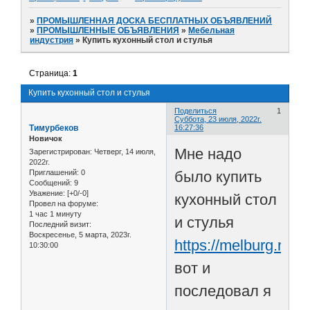
»
ПРОМЫШЛЕННАЯ ДОСКА БЕСПЛАТНЫХ ОБЪЯВЛЕНИЙ
»
ПРОМЫШЛЕННЫЕ ОБЪЯВЛЕНИЯ
»
Мебельная
индустрия
»
Купить кухонный стол и стулья
Страница:
1
Купить кухонный стол и стулья
Поделиться
1
Суббота, 23 июля, 2022г.
Тимурбеков
16:27:36
Новичок
Мне надо
Зарегистрирован
: Четверг, 14 июля,
2022г.
было купить
Приглашений:
0
Сообщений:
9
Уважение:
[+0/-0]
кухонный стол
Провел на форуме:
1 час 1 минуту
и стулья
Последний визит:
Воскресенье, 5 марта, 2023г.
https://melburg.ru/
10:30:00
вот и
последовал я