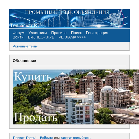
Форум
Участники
Правила
Поиск
Регистрация
Войти
БИЗНЕС-КЛУБ
РЕКЛАМА >>>>
Активные темы
Объявление
Привет, Гость!
Войдите
или
зарегистрируйтесь
.