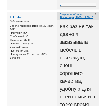
0
Поделиться
Среда,
4
Lukasina
28 сентября, 2022г. 11:29:10
Заблокирован
Как раз не так
Зарегистрирован
: Вторник, 26 июля,
2022г.
давно я
Приглашений:
0
Сообщений:
38
Уважение:
[+0/-0]
заказывала
Провел на форуме:
2 часа 40 минут
мебель в
Последний визит:
Понедельник, 20 апреля, 2026г.
прихожую,
13:03:55
очень
хорошего
качества,
удобную для
всей семьи и в
то же время