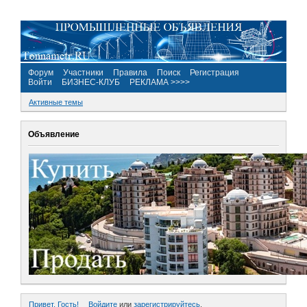
Форум
Участники
Правила
Поиск
Регистрация
Войти
БИЗНЕС-КЛУБ
РЕКЛАМА >>>>
Активные темы
Объявление
Привет, Гость!
Войдите
или
зарегистрируйтесь
.