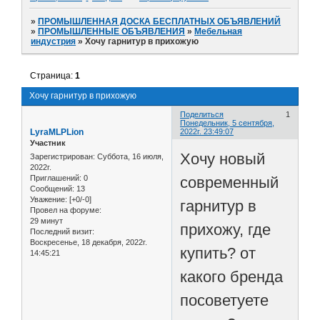
»
ПРОМЫШЛЕННАЯ ДОСКА БЕСПЛАТНЫХ ОБЪЯВЛЕНИЙ
»
ПРОМЫШЛЕННЫЕ ОБЪЯВЛЕНИЯ
»
Мебельная
индустрия
»
Хочу гарнитур в прихожую
Страница:
1
Хочу гарнитур в прихожую
Поделиться
1
Понедельник, 5 сентября,
LyraMLPLion
2022г. 23:49:07
Участник
Хочу новый
Зарегистрирован
: Суббота, 16 июля,
2022г.
современный
Приглашений:
0
Сообщений:
13
Уважение:
[+0/-0]
гарнитур в
Провел на форуме:
29 минут
прихожу, где
Последний визит:
Воскресенье, 18 декабря, 2022г.
купить? от
14:45:21
какого бренда
посоветуете