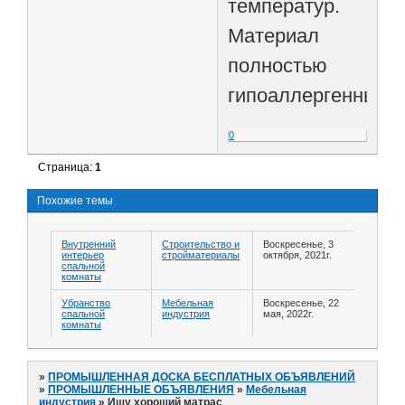
температур.
Материал
полностью
гипоаллергенный.
0
Страница:
1
Похожие темы
Внутренний
Строительство и
Воскресенье, 3
интерьер
стройматериалы
октября, 2021г.
спальной
комнаты
Убранство
Мебельная
Воскресенье, 22
спальной
индустрия
мая, 2022г.
комнаты
»
ПРОМЫШЛЕННАЯ ДОСКА БЕСПЛАТНЫХ ОБЪЯВЛЕНИЙ
»
ПРОМЫШЛЕННЫЕ ОБЪЯВЛЕНИЯ
»
Мебельная
индустрия
»
Ищу хороший матрас