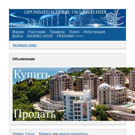
Форум
Участники
Правила
Поиск
Регистрация
Войти
БИЗНЕС-КЛУБ
РЕКЛАМА >>>>
Активные темы
Объявление
Привет, Гость!
Войдите
или
зарегистрируйтесь
.