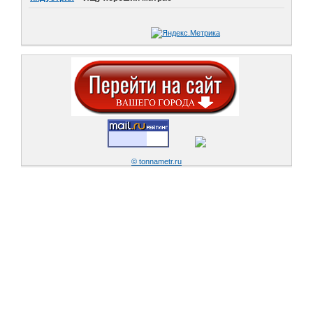
© tonnametr.ru