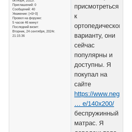
октября, 2022г.
присмотреться
Приглашений:
0
Сообщений:
40
Уважение:
[+0/-0]
к
Провел на форуме:
5 часов 46 минут
ортопедическому
Последний визит:
Вторник, 24 сентября, 2024г.
варианту, они
21:15:36
сейчас
популярны и
доступны. Я
покупал на
сайте
https://www.negagro
… e/140x200/
беспружинный
матрас. Я