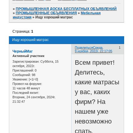
»
ПРОМЫШЛЕННАЯ ДОСКА БЕСПЛАТНЫХ ОБЪЯВЛЕНИЙ
»
ПРОМЫШЛЕННЫЕ ОБЪЯВЛЕНИЯ
»
Мебельная
индустрия
»
Ищу хороший матрас
Страница:
1
Ищу хороший матрас
Поделиться
Среда,
1
ЧерныйМаг
9 ноября, 2022г. 22:17:05
Активный участник
Всем привет!
Зарегистрирован
: Суббота, 15
октября, 2022г.
Делитесь,
Приглашений:
0
Сообщений:
98
Уважение:
[+1/-0]
какие матрасы
Провел на форуме:
11 часов 48 минут
у вас, каких
Последний визит:
Вторник, 24 сентября, 2024г.
фирм? На
21:32:47
нашем уже
невозможно
спать,