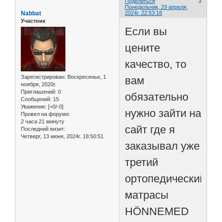
Поделиться
3
Понедельник, 29 апреля,
Nabbat
2024г. 22:53:18
Участник
Если вы
цените
качество, то
Зарегистрирован
: Воскресенье, 1
вам
ноября, 2020г.
Приглашений:
0
обязательно
Сообщений:
15
Уважение:
[+0/-0]
нужно зайти на
Провел на форуме:
2 часа 21 минуту
сайт где я
Последний визит:
Четверг, 13 июня, 2024г. 18:50:51
заказывал уже
третий
ортопедический
матрасы
HÖNNEMED