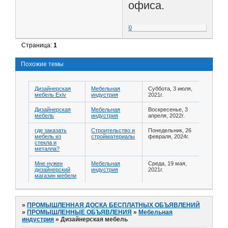
офиса.
0
Страница:
1
Похожие темы
Дизайнерская
Мебельная
Суббота, 3 июля,
мебель Exiv
индустрия
2021г.
Дизайнерская
Мебельная
Воскресенье, 3
мебель
индустрия
апреля, 2022г.
где заказать
Строительство и
Понедельник, 26
мебель из
стройматериалы
февраля, 2024г.
стекла и
металла?
Мне нужен
Мебельная
Среда, 19 мая,
дизайнерский
индустрия
2021г.
магазин мебели
»
ПРОМЫШЛЕННАЯ ДОСКА БЕСПЛАТНЫХ ОБЪЯВЛЕНИЙ
»
ПРОМЫШЛЕННЫЕ ОБЪЯВЛЕНИЯ
»
Мебельная
индустрия
»
Дизайнерская мебель