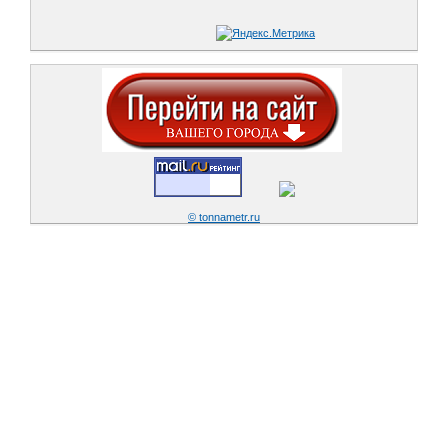
© tonnametr.ru