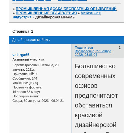
»
ПРОМЫШЛЕННАЯ ДОСКА БЕСПЛАТНЫХ ОБЪЯВЛЕНИЙ
»
ПРОМЫШЛЕННЫЕ ОБЪЯВЛЕНИЯ
»
Мебельная
индустрия
»
Дизайнерская мебель
Страница:
1
Дизайнерская мебель
Поделиться
1
Воскресенье, 27 ноября,
valerga65
2022г. 03:03:04
Активный участник
Большинство
Зарегистрирован
: Пятница, 20
августа, 2021г.
современных
Приглашений:
0
Сообщений:
144
Уважение:
[+0/-0]
офисов
Провел на форуме:
16 часов 38 минут
предпочитают
Последний визит:
Среда, 30 августа, 2023г. 06:04:21
обставиться
красивой
дизайнерской