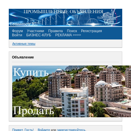
Форум
Участники
Правила
Поиск
Регистрация
Войти
БИЗНЕС-КЛУБ
РЕКЛАМА >>>>
Активные темы
Объявление
Привет, Гость!
Войдите
или
зарегистрируйтесь
.