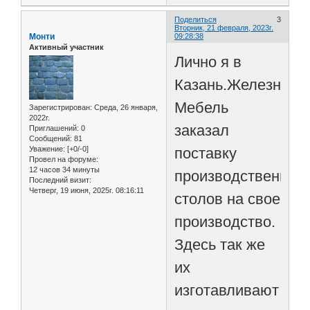
Поделиться
3
Вторник, 21 февраля, 2023г.
Монти
09:28:38
Активный участник
Лично я в
Казань.Железная-
Мебель
Зарегистрирован
: Среда, 26 января,
2022г.
заказал
Приглашений:
0
Сообщений:
81
Уважение:
[+0/-0]
поставку
Провел на форуме:
12 часов 34 минуты
производственных
Последний визит:
Четверг, 19 июня, 2025г. 08:16:11
столов на свое
производство.
Здесь так же
их
изготавливают