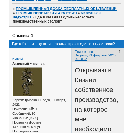
»
ПРОМЫШЛЕННАЯ ДОСКА БЕСПЛАТНЫХ ОБЪЯВЛЕНИЙ
»
ПРОМЫШЛЕННЫЕ ОБЪЯВЛЕНИЯ
»
Мебельная
индустрия
»
Где в Казани закупить несколько
производственных столов?
Страница:
1
Где в Казани закупить несколько производственных столов?
Поделиться
1
Вторник, 21 февраля, 2023г.
Китай
09:16:28
Активный участник
Открываю в
Казани
собственное
производство,
Зарегистрирован
: Среда, 3 ноября,
2021г.
на которое
Приглашений:
0
Сообщений:
96
мне
Уважение:
[+0/-0]
Провел на форуме:
13 часов 59 минут
необходимо
Последний визит: