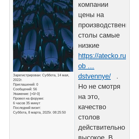
компании
цены на
производственные
столы самые
низкие
https://atecko.ru/cat
ob …
dstvennye/
.
Зарегистрирован
: Суббота, 14 мая,
2022г.
Приглашений:
0
Но не смотря
Сообщений:
56
Уважение:
[+0/-0]
на это,
Провел на форуме:
6 часов 35 минут
качество
Последний визит:
Суббота, 8 марта, 2025г. 08:25:50
столов
действительно
высокое. В