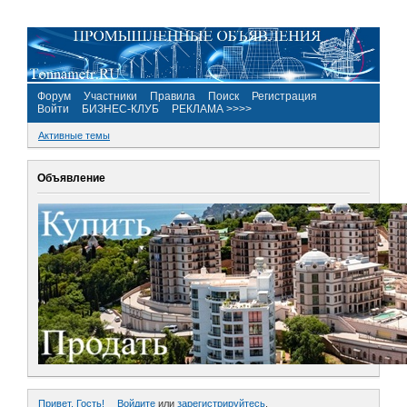
Форум
Участники
Правила
Поиск
Регистрация
Войти
БИЗНЕС-КЛУБ
РЕКЛАМА >>>>
Активные темы
Объявление
Привет, Гость!
Войдите
или
зарегистрируйтесь
.