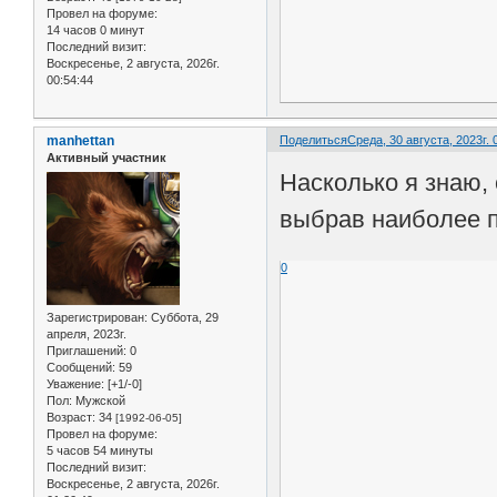
Провел на форуме:
14 часов 0 минут
Последний визит:
Воскресенье, 2 августа, 2026г.
00:54:44
manhettan
Поделиться
Среда, 30 августа, 2023г. 
Активный участник
Насколько я знаю,
выбрав наиболее п
0
Зарегистрирован
: Суббота, 29
апреля, 2023г.
Приглашений:
0
Сообщений:
59
Уважение:
[+1/-0]
Пол:
Мужской
Возраст:
34
[1992-06-05]
Провел на форуме:
5 часов 54 минуты
Последний визит:
Воскресенье, 2 августа, 2026г.