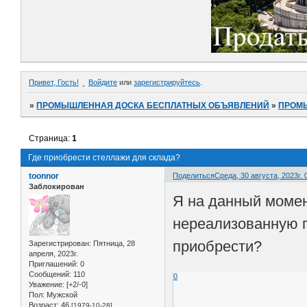
Привет, Гость!
Войдите
или
зарегистрируйтесь
.
»
ПРОМЫШЛЕННАЯ ДОСКА БЕСПЛАТНЫХ ОБЪЯВЛЕНИЙ
»
ПРОМ
Страница:
1
Где приобрести стеллажи для склада?
toonnor
Поделиться
Среда, 30 августа, 2023г. 
Заблокирован
Я на данный момен
нереализованную п
приобрести?
Зарегистрирован
: Пятница, 28
апреля, 2023г.
Приглашений:
0
Сообщений:
110
0
Уважение:
[+2/-0]
Пол:
Мужской
Возраст:
46
[1979-10-28]