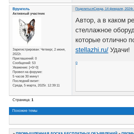
Врунгель
Поделиться
Среда, 14 февраля, 2024г.
Активный участник
Автор, а в каком р
стеллажное оборуд
которые отлично п
stellazhi.ru/
Удачи!
Зарегистрирован
: Четверг, 2 июня,
2022г.
Приглашений:
0
Сообщений:
53
0
Уважение:
[+0/-0]
Провел на форуме:
5 часов 30 минут
Последний визит:
Среда, 5 марта, 2025г. 12:39:11
Страница:
1
Похожие темы
»
ПРОМЫШЛЕННАЯ ДОСКА БЕСПЛАТНЫХ ОБЪЯВЛЕНИЙ
»
ПРОМ