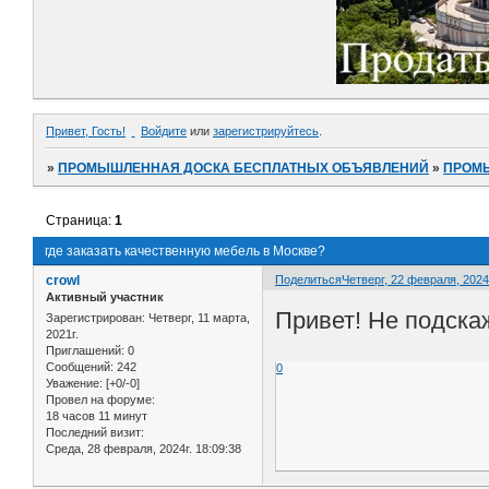
Привет, Гость!
Войдите
или
зарегистрируйтесь
.
»
ПРОМЫШЛЕННАЯ ДОСКА БЕСПЛАТНЫХ ОБЪЯВЛЕНИЙ
»
ПРОМ
Страница:
1
где заказать качественную мебель в Москве?
crowl
Поделиться
Четверг, 22 февраля, 2024г
Активный участник
Привет! Не подска
Зарегистрирован
: Четверг, 11 марта,
2021г.
Приглашений:
0
Сообщений:
242
0
Уважение:
[+0/-0]
Провел на форуме:
18 часов 11 минут
Последний визит:
Среда, 28 февраля, 2024г. 18:09:38