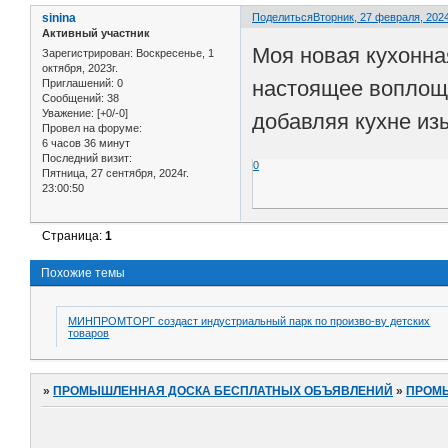
sinina
Поделиться
Вторник, 27 февраля, 2024
Активный участник
Моя новая кухонна
Зарегистрирован
: Воскресенье, 1
октября, 2023г.
настоящее воплоще
Приглашений:
0
Сообщений:
38
Уважение:
[+0/-0]
добавляя кухне из
Провел на форуме:
6 часов 36 минут
Последний визит:
0
Пятница, 27 сентября, 2024г.
23:00:50
Страница:
1
Похожие темы
МИНПРОМТОРГ создаст индустриальный парк по произво-ву детских
товаров
»
ПРОМЫШЛЕННАЯ ДОСКА БЕСПЛАТНЫХ ОБЪЯВЛЕНИЙ
»
ПРОМ