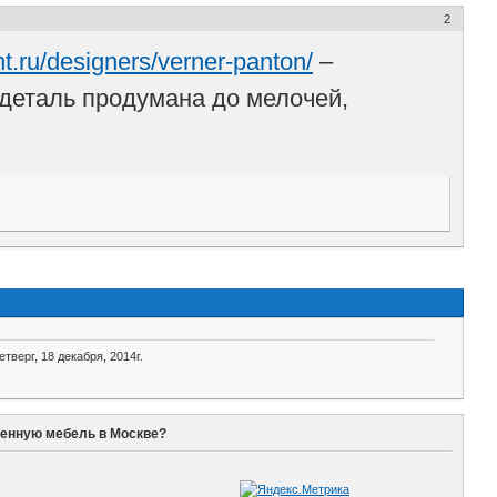
2
nt.ru/designers/verner-panton/
–
деталь продумана до мелочей,
етверг, 18 декабря, 2014г.
венную мебель в Москве?