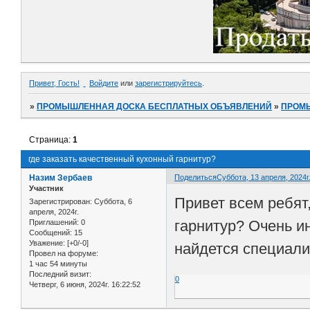
Привет, Гость!
Войдите
или
зарегистрируйтесь
.
»
ПРОМЫШЛЕННАЯ ДОСКА БЕСПЛАТНЫХ ОБЪЯВЛЕНИЙ
»
ПРОМ
Страница:
1
где заказать качественный кухонный гарнитур?
Назим Зербаев
Поделиться
Суббота, 13 апреля, 2024г.
Участник
Привет всем ребят
Зарегистрирован
: Суббота, 6
апреля, 2024г.
гарнитур? Очень и
Приглашений:
0
Сообщений:
15
Уважение:
[+0/-0]
найдется специали
Провел на форуме:
1 час 54 минуты
Последний визит:
0
Четверг, 6 июня, 2024г. 16:22:52