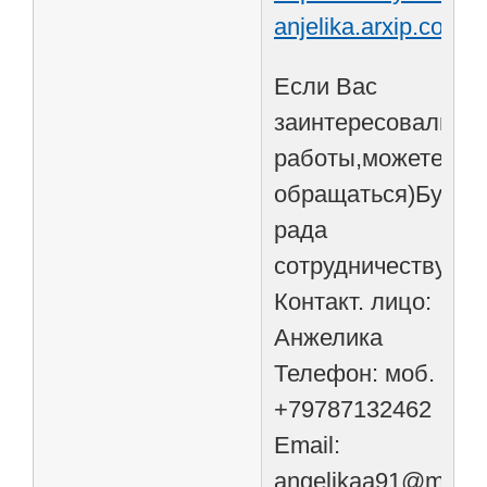
anjelika.arxip.com
Если Вас
заинтересовали
работы,можете
обращаться)Буду
рада
сотрудничеству)!
Контакт. лицо:
Анжелика
Телефон: моб.
+79787132462
Email:
angelikaa91@mail.r