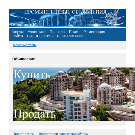
Форум
Участники
Правила
Поиск
Регистрация
Войти
БИЗНЕС-КЛУБ
РЕКЛАМА >>>>
Активные темы
Объявление
Привет, Гость!
Войдите
или
зарегистрируйтесь
.