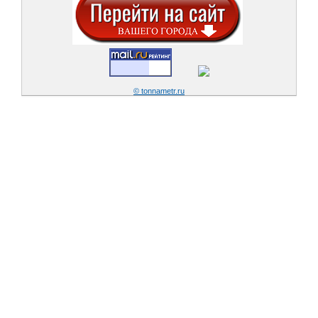
© tonnametr.ru