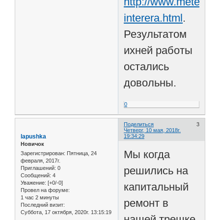
http://www.meter.com
interera.html
.
Результатом
ихней работы
остались
довольны.
0
Поделиться
3
Четверг, 10 мая, 2018г.
lapushka
19:34:29
Новичок
Мы когда
Зарегистрирован
: Пятница, 24
февраля, 2017г.
решились на
Приглашений:
0
Сообщений:
4
Уважение:
[+0/-0]
капитальный
Провел на форуме:
1 час 2 минуты
ремонт в
Последний визит:
Суббота, 17 октября, 2020г. 13:15:19
нашей трешке,