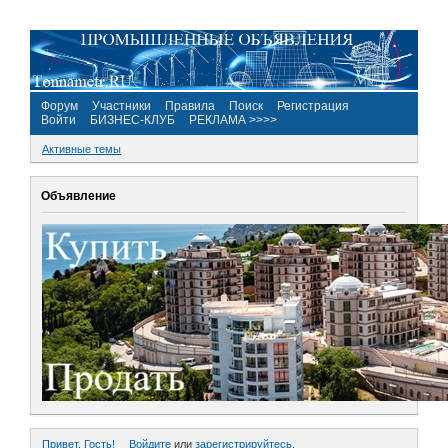
Форум
Участники
Правила
Поиск
Регистрация
Войти
БИЗНЕС-КЛУБ
РЕКЛАМА >>>>
Активные темы
Объявление
Привет, Гость!
Войдите
или
зарегистрируйтесь
.