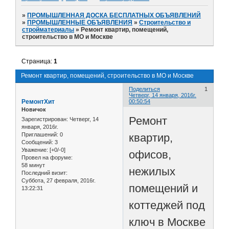
»
ПРОМЫШЛЕННАЯ ДОСКА БЕСПЛАТНЫХ ОБЪЯВЛЕНИЙ
»
ПРОМЫШЛЕННЫЕ ОБЪЯВЛЕНИЯ
»
Строительство и
стройматериалы
»
Ремонт квартир, помещений,
строительство в МО и Москве
Страница:
1
Ремонт квартир, помещений, строительство в МО и Москве
Поделиться
1
Четверг, 14 января, 2016г.
РемонтХит
00:50:54
Новичок
Ремонт
Зарегистрирован
: Четверг, 14
января, 2016г.
квартир,
Приглашений:
0
Сообщений:
3
Уважение:
[+0/-0]
офисов,
Провел на форуме:
58 минут
нежилых
Последний визит:
Суббота, 27 февраля, 2016г.
помещений и
13:22:31
коттеджей под
ключ в Москве