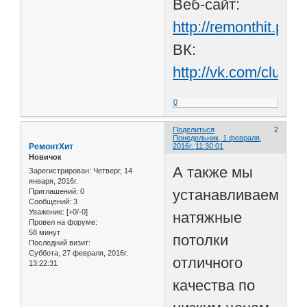
Веб-сайт:
http://remonthit.pro
ВК:
http://vk.com/club6
0
Поделиться
2
Понедельник, 1 февраля,
РемонтХит
2016г. 11:30:01
Новичок
А также мы
Зарегистрирован
: Четверг, 14
января, 2016г.
устанавливаем
Приглашений:
0
Сообщений:
3
Уважение:
[+0/-0]
натяжные
Провел на форуме:
58 минут
потолки
Последний визит:
Суббота, 27 февраля, 2016г.
отличного
13:22:31
качества по