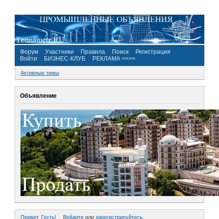
Форум
Участники
Правила
Поиск
Регистрация
Войти
БИЗНЕС-КЛУБ
РЕКЛАМА >>>>
Активные темы
Объявление
Привет, Гость!
Войдите
или
зарегистрируйтесь
.