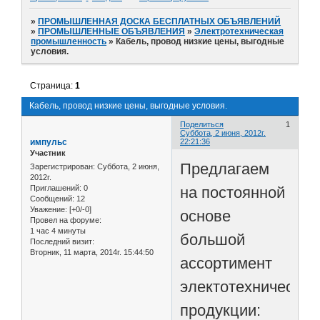
»
ПРОМЫШЛЕННАЯ ДОСКА БЕСПЛАТНЫХ ОБЪЯВЛЕНИЙ
»
ПРОМЫШЛЕННЫЕ ОБЪЯВЛЕНИЯ
»
Электротехническая
промышленность
»
Кабель, провод низкие цены, выгодные
условия.
Страница:
1
Кабель, провод низкие цены, выгодные условия.
Поделиться
1
Суббота, 2 июня, 2012г.
импульс
22:21:36
Участник
Предлагаем
Зарегистрирован
: Суббота, 2 июня,
2012г.
на постоянной
Приглашений:
0
Сообщений:
12
Уважение:
[+0/-0]
основе
Провел на форуме:
1 час 4 минуты
большой
Последний визит:
Вторник, 11 марта, 2014г. 15:44:50
ассортимент
электотехнической
продукции: