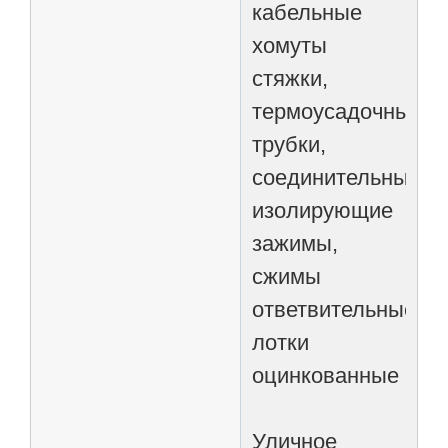
кабельные
хомуты
стяжки,
термоусадочные
трубки,
соединительные
изолирующие
зажимы,
сжимы
ответвительные,
лотки
оцинкованные
Уличное