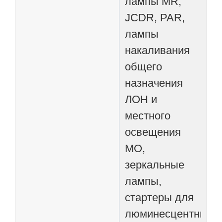
лампы MR,
JCDR, PAR,
лампы
накаливания
общего
назначения
ЛОН и
местного
освещения
МО,
зеркальные
лампы,
стартеры для
люминесцентных