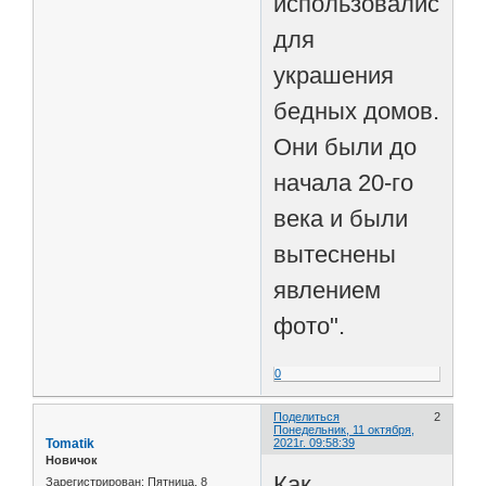
использовались
для
украшения
бедных домов.
Они были до
начала 20-го
века и были
вытеснены
явлением
фото".
0
Поделиться
2
Понедельник, 11 октября,
Tomatik
2021г. 09:58:39
Новичок
Как
Зарегистрирован
: Пятница, 8