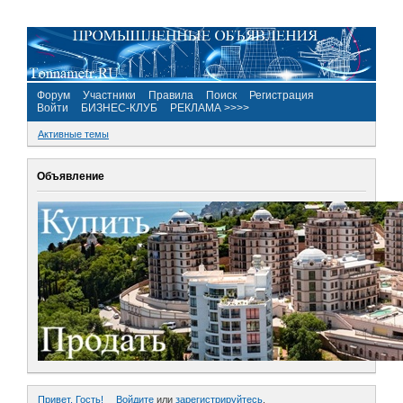
Форум
Участники
Правила
Поиск
Регистрация
Войти
БИЗНЕС-КЛУБ
РЕКЛАМА >>>>
Активные темы
Объявление
Привет, Гость!
Войдите
или
зарегистрируйтесь
.