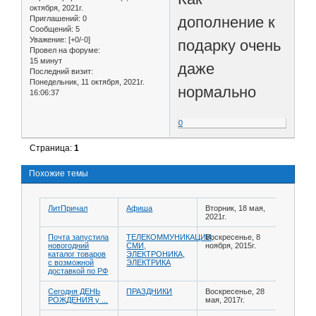
октября, 2021г.
дополнение к
Приглашений:
0
Сообщений:
5
Уважение:
[+0/-0]
подарку очень
Провел на форуме:
15 минут
даже
Последний визит:
Понедельник, 11 октября, 2021г.
нормально
16:06:37
0
Страница:
1
Похожие темы
ЛитПричал
Афиша
Вторник, 18 мая,
2021г.
Почта запустила
ТЕЛЕКОММУНИКАЦИИ,
Воскресенье, 8
новогодний
СМИ,
ноября, 2015г.
каталог товаров
ЭЛЕКТРОНИКА,
с возможной
ЭЛЕКТРИКА
доставкой по РФ
Сегодня ДЕНЬ
ПРАЗДНИКИ
Воскресенье, 28
РОЖДЕНИЯ у ...
мая, 2017г.