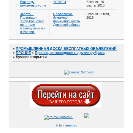
Все виды
УСЛУГИ
Вторник, 26
рекламных услуг
марта, 2013г.
«Картон-
Целлюлозно-
Вторник, 3 мая,
Полиграф»
бумажная
2016г.
запустил новую
промышленность
печатную
Деревообработка
машину первую
в России.
»
ПРОМЫШЛЕННАЯ ДОСКА БЕСПЛАТНЫХ ОБЪЯВЛЕНИЙ
»
ПРОЧИЕ
»
Прочее, не вошедшее в другие рубрики
»
Лучшие открытки
© tonnametr.ru