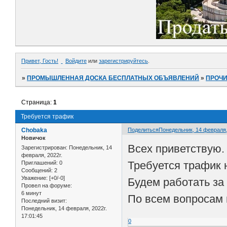
Привет, Гость!
Войдите
или
зарегистрируйтесь
.
»
ПРОМЫШЛЕННАЯ ДОСКА БЕСПЛАТНЫХ ОБЪЯВЛЕНИЙ
»
ПРОЧ
Страница:
1
Требуется трафик
Chobaka
Поделиться
Понедельник, 14 февраля, 
Новичок
Всех приветствую.
Зарегистрирован
: Понедельник, 14
февраля, 2022г.
Требуется трафик 
Приглашений:
0
Сообщений:
2
Уважение:
[+0/-0]
Будем работать за
Провел на форуме:
6 минут
По всем вопросам 
Последний визит:
Понедельник, 14 февраля, 2022г.
17:01:45
0