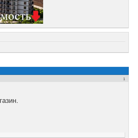
1
газин.