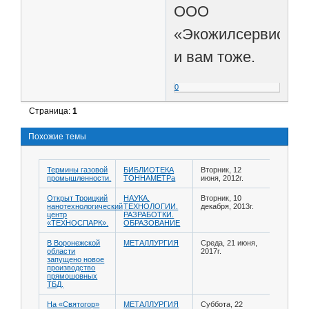
ООО
«Экожилсервис»
и вам тоже.
0
Страница:
1
Похожие темы
Термины газовой
БИБЛИОТЕКА
Вторник, 12
промышленности.
ТОННАМЕТРа
июня, 2012г.
Открыт Троицкий
НАУКА.
Вторник, 10
нанотехнологический
ТЕХНОЛОГИИ.
декабря, 2013г.
центр
РАЗРАБОТКИ.
«ТЕХНОСПАРК».
ОБРАЗОВАНИЕ
В Воронежской
МЕТАЛЛУРГИЯ
Среда, 21 июня,
области
2017г.
запущено новое
производство
прямошовных
ТБД.
На «Святогор»
МЕТАЛЛУРГИЯ
Суббота, 22