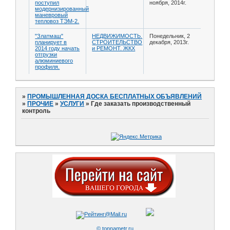
поступил
ноября, 2014г.
модернизированный
маневровый
тепловоз ТЭМ-2.
"Златмаш"
НЕДВИЖИМОСТЬ.
Понедельник, 2
планирует в
СТРОИТЕЛЬСТВО
декабря, 2013г.
2014 году начать
и РЕМОНТ. ЖКХ
отгрузки
алюминиевого
профиля.
»
ПРОМЫШЛЕННАЯ ДОСКА БЕСПЛАТНЫХ ОБЪЯВЛЕНИЙ
»
ПРОЧИЕ
»
УСЛУГИ
»
Где заказать производственный
контроль
© tonnametr.ru