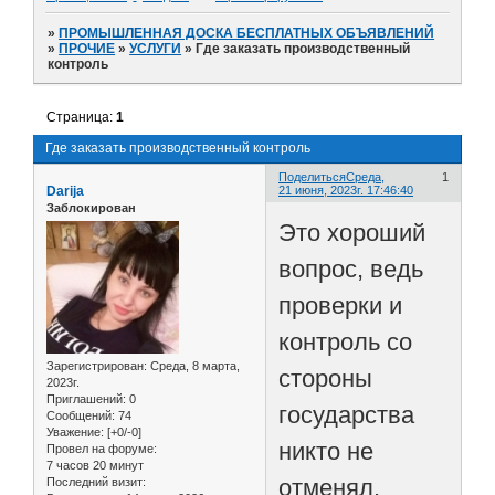
»
ПРОМЫШЛЕННАЯ ДОСКА БЕСПЛАТНЫХ ОБЪЯВЛЕНИЙ
»
ПРОЧИЕ
»
УСЛУГИ
»
Где заказать производственный
контроль
Страница:
1
Где заказать производственный контроль
Поделиться
Среда,
1
Darija
21 июня, 2023г. 17:46:40
Заблокирован
Это хороший
вопрос, ведь
проверки и
контроль со
Зарегистрирован
: Среда, 8 марта,
стороны
2023г.
Приглашений:
0
государства
Сообщений:
74
Уважение:
[+0/-0]
никто не
Провел на форуме:
7 часов 20 минут
отменял.
Последний визит: