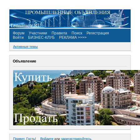
Форум
Участники
Правила
Поиск
Регистрация
Войти
БИЗНЕС-КЛУБ
РЕКЛАМА >>>>
Активные темы
Объявление
Привет, Гость!
Войдите
или
зарегистрируйтесь
.