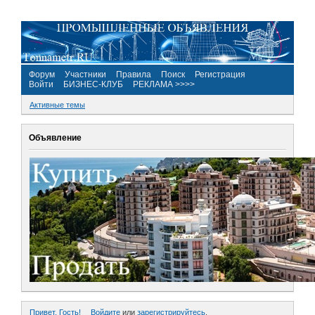
Форум
Участники
Правила
Поиск
Регистрация
Войти
БИЗНЕС-КЛУБ
РЕКЛАМА >>>>
Активные темы
Объявление
Привет, Гость!
Войдите
или
зарегистрируйтесь
.