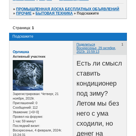
»
ПРОМЫШЛЕННАЯ ДОСКА БЕСПЛАТНЫХ ОБЪЯВЛЕНИЙ
»
ПРОЧИЕ
»
БЫТОВАЯ ТЕХНИКА
»
Подскажите
Страница:
1
Подскажите
Поделиться
1
Воскресенье, 29 октября,
Орлишка
2023г. 15:59:13
Активный участник
Есть ли смысл
ставить
кондиционер
под зиму?
Зарегистрирован
: Четверг, 21
ноября, 2019г.
Летом мы без
Приглашений:
0
Сообщений:
112
него с ума
Уважение:
[+0/-0]
Провел на форуме:
1 час 59 минут
сходили, но
Последний визит:
Воскресенье, 4 февраля, 2024г.
денег на
15:24:31