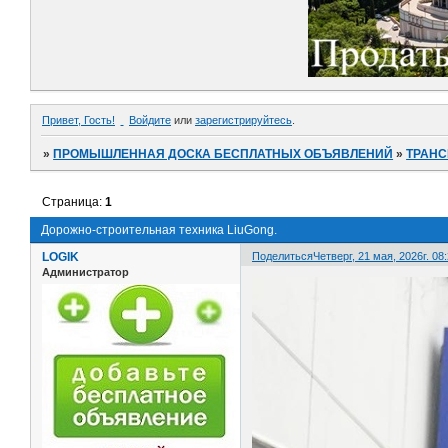
Привет, Гость!
Войдите
или
зарегистрируйтесь
.
»
ПРОМЫШЛЕННАЯ ДОСКА БЕСПЛАТНЫХ ОБЪЯВЛЕНИЙ
»
ТРАНС
Страница:
1
Дорожно-строительная техника LiuGong.
LOGIK
Поделиться
Четверг, 21 мая, 2026г. 08
Администратор