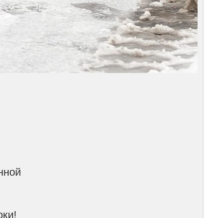
нной
м
оки!