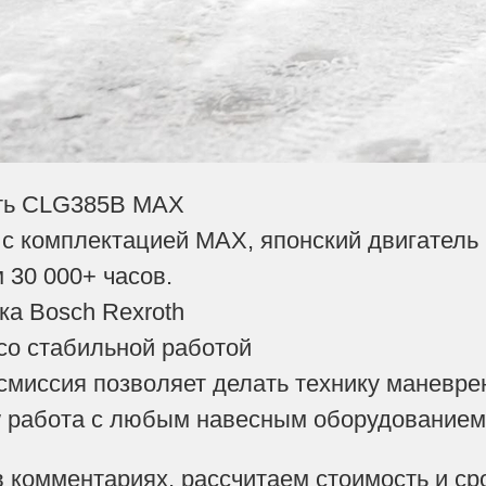
ить CLG385B MAX
 с комплектацией MAX, японский двигатель
 30 000+ часов.
ка Bosch Rexroth
 со стабильной работой
нсмиссия позволяет делать технику маневре
w работа с любым навесным оборудование
комментариях, рассчитаем стоимость и ср