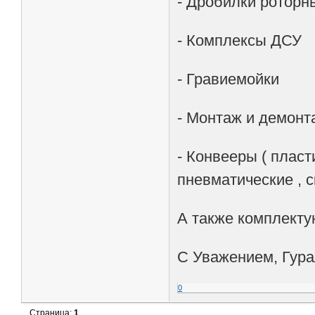
- Дробилки роторн
- Комплексы ДСУ
- Гравиемойки
- Монтаж и демон
- Конвееры ( пласт
пневматические , с
А также комплект
С Уважением, Гур
0
Страница:
1