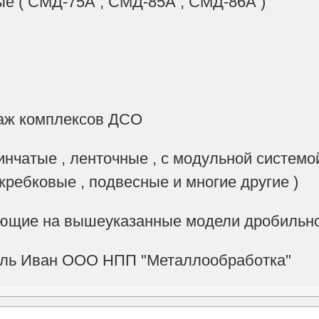
ые ( СМД-75А , СМД-85А , СМД-86А )
таж комплексов ДСО
инчатые , ленточные , с модульной системой
кребковые , подвесные и многие другие )
ующие на вышеуказанные модели дробильно
аль Иван ООО НПП "Металлообработка"