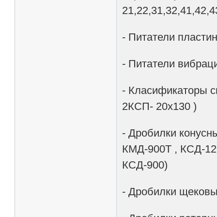
21,22,31,32,41,42,4
- Питатели пластинч
- Питатели вибрацио
- Класификаторы с
2КСП- 20х130 )
- Дробилки конусн
КМД-900Т , КСД-120
КСД-900)
- Дробилки щековы