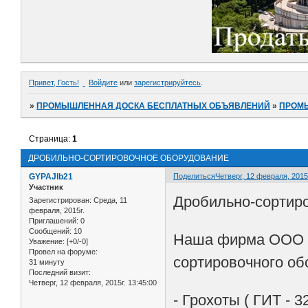
Привет, Гость!
Войдите
или
зарегистрируйтесь
.
»
ПРОМЫШЛЕННАЯ ДОСКА БЕСПЛАТНЫХ ОБЪЯВЛЕНИЙ
»
ПРОМ
Страница:
1
ДРОБИЛЬНО-СОРТИРОВОЧНОЕ ОБОРУДОВАНИЕ
GYPAJlb21
Поделиться
Четверг, 12 февраля, 2015г
Участник
Дробильно-сортиро
Зарегистрирован
: Среда, 11
февраля, 2015г.
Приглашений:
0
Сообщений:
10
Наша фирма ООО Н
Уважение:
[+0/-0]
Провел на форуме:
сортировочного об
31 минуту
Последний визит:
Четверг, 12 февраля, 2015г. 13:45:00
- Грохоты ( ГИТ - 32