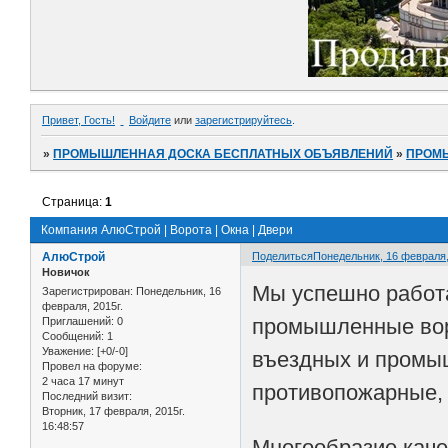
Привет, Гость!
Войдите
или
зарегистрируйтесь
.
»
ПРОМЫШЛЕННАЯ ДОСКА БЕСПЛАТНЫХ ОБЪЯВЛЕНИЙ
»
ПРОМ
Страница:
1
Компания АлюСтрой | Ворота | Окна | Двери
АлюСтрой
Поделиться
Понедельник, 16 февраля, 
Новичок
Мы успешно работ
Зарегистрирован
: Понедельник, 16
февраля, 2015г.
промышленные воро
Приглашений:
0
Сообщений:
1
Уважение:
[+0/-0]
въездных и промыш
Провел на форуме:
2 часа 17 минут
противопожарные,
Последний визит:
Вторник, 17 февраля, 2015г.
16:48:57
Многообразие каче