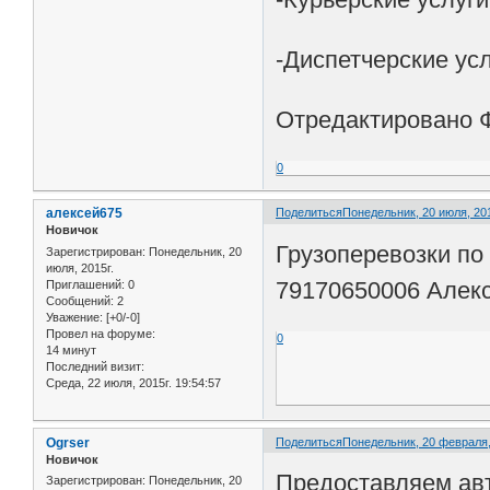
-Диспетчерские усл
Отредактировано ФУ
0
алексей675
Поделиться
Понедельник, 20 июля, 201
Новичок
Грузоперевозки по
Зарегистрирован
: Понедельник, 20
июля, 2015г.
79170650006 Алек
Приглашений:
0
Сообщений:
2
Уважение:
[+0/-0]
Провел на форуме:
0
14 минут
Последний визит:
Среда, 22 июля, 2015г. 19:54:57
Ogrser
Поделиться
Понедельник, 20 февраля, 
Новичок
Предоставляем ав
Зарегистрирован
: Понедельник, 20