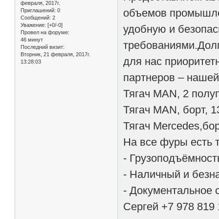
февраля, 2017г.
объемов промышлен
Приглашений:
0
Сообщений:
2
Уважение:
[+0/-0]
удобную и безопас
Провел на форуме:
46 минут
требованиями.Долг
Последний визит:
Вторник, 21 февраля, 2017г.
для нас приоритет
13:28:03
партнеров – нашей
Тягач МАN, 2 полуп
Тягач МАN, борт, 1
Тягач Mercedes,бор
На все фуры есть 
- Грузоподъёмность
- Наличный и безн
- Документальное 
Сергей +7 978 819 