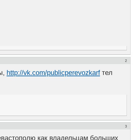
2
ы,
http://vk.com/publicperevozkarf
тел
3
евастополю как владельцам больших