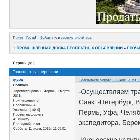
Привет, Гость!
Войдите
или
зарегистрируйтесь
.
»
ПРОМЫШЛЕННАЯ ДОСКА БЕСПЛАТНЫХ ОБЪЯВЛЕНИЙ
»
ПРОЧ
Страница:
1
Транспортные перевозки.
ФУРА
Поделиться
Суббота, 11 июля, 2015г. 1
Новичок
-Осуществляем тран
Зарегистрирован
: Вторник, 1 марта,
2011г.
Санкт-Петербург, В
Приглашений:
0
Сообщений:
4
Уважение:
[+0/-0]
Пермь, Уфа, Челяби
Провел на форуме:
41 минуту
экспедитора. Бере
Последний визит:
Суббота, 11 июля, 2015г. 11:05:01
-Курьерские услуги