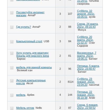
15:29:51
татьяна
смирнова
Суббота, 10
Посоветуйте интернет
3
107
апреля, 2021г.
магазин
AnnaP
16:05:01
ayola
Среда, 24 марта,
Где купить?
AnnaP
2
88
2021г. 09:16:43
Musya
Суббота, 20
марта, 2021г.
Компьютерный стол!
USB
3
84
21:02:37
Олег
Сидоров
Хочу купить для квартиру
Воскресенье, 7
бокалы для красного вина
2
81
марта, 2021г.
Баркас
19:06:21
Батиат
Пятница, 5 марта,
мебель для ванной комнаты
2
96
2021г. 23:40:47
Великий хан
Батиат
Суббота, 23
Детские компьютерные
2
8114
января, 2021г.
кресла
Akcel
23:04:20
nasomat
Пятница, 22
мебель
Арбек
4
144
января, 2021г.
06:10:38
Aride
Среда, 6 января,
Мебель оптом
Nellis
2
87
2021г. 22:58:52