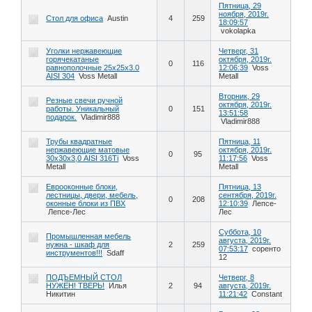
Пятница, 29
ноября, 2019г.
Стол для офиса
Austin
4
259
18:09:57
vokolapka
Уголки нержавеющие
Четверг, 31
горячекатаные
октября, 2019г.
0
116
равнополочные 25х25х3.0
12:06:39
Voss
AISI 304
Voss Metall
Metall
Вторник, 29
Резные свечи ручной
октября, 2019г.
работы. Уникальный
0
151
13:51:58
подарок.
Vladimir888
Vladimir888
Трубы квадратные
Пятница, 11
нержавеющие матовые
октября, 2019г.
0
95
30х30х3,0 AISI 316Ti
Voss
11:17:56
Voss
Metall
Metall
Еврооконные блоки,
Пятница, 13
лестницы, двери, мебель,
сентября, 2019г.
0
208
оконные блоки из ПВХ
12:10:39
Лепсе-
Лепсе-Лес
Лес
Суббота, 10
Промышленная мебель
августа, 2019г.
нужна - шкаф для
2
259
07:53:17
соренто
инструментов!!!
Sdaff
12
ПОДЪЕМНЫЙ СТОЛ
Четверг, 8
НУЖЕН! ТВЕРЬ!
Илья
2
94
августа, 2019г.
Никитин
11:21:42
Constant