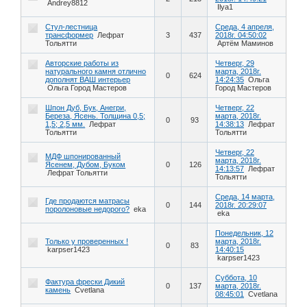
Andrey8812
Ilya1
Стул-лестница
Среда, 4 апреля,
трансформер
Лефрат
3
437
2018г. 04:50:02
Тольятти
Артём Маминов
Авторские работы из
Четверг, 29
натурального камня отлично
марта, 2018г.
0
624
дополнят ВАШ интерьер
14:24:35
Ольга
Ольга Город Мастеров
Город Мастеров
Шпон Дуб, Бук, Анегри,
Четверг, 22
Береза, Ясень. Толщина 0,5;
марта, 2018г.
0
93
1,5; 2,5 мм.
Лефрат
14:38:13
Лефрат
Тольятти
Тольятти
Четверг, 22
МДФ шпонированный
марта, 2018г.
Ясенем, Дубом, Буком
0
126
14:13:57
Лефрат
Лефрат Тольятти
Тольятти
Среда, 14 марта,
Где продаются матрасы
0
144
2018г. 20:29:07
поролоновые недорого?
eka
eka
Понедельник, 12
Только у проверенных !
марта, 2018г.
0
83
karpser1423
14:40:15
karpser1423
Суббота, 10
Фактура фрески Дикий
0
137
марта, 2018г.
камень
Cvetlana
08:45:01
Cvetlana