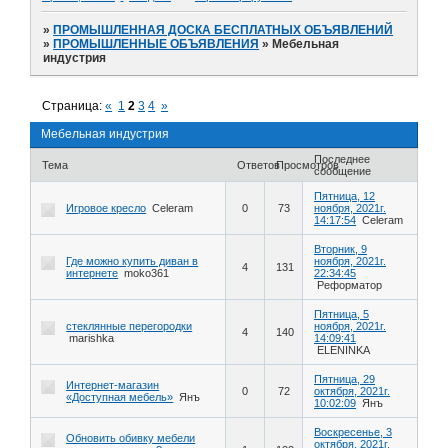
»
ПРОМЫШЛЕННАЯ ДОСКА БЕСПЛАТНЫХ ОБЪЯВЛЕНИЙ
»
ПРОМЫШЛЕННЫЕ ОБЪЯВЛЕНИЯ
»
Мебельная
индустрия
Страница:
«
1
2
3
4
»
Мебельная индустрия
Последнее
Тема
Ответов
Просмотров
сообщение
Пятница, 12
Игровое кресло
Celeram
0
73
ноября, 2021г.
14:17:54
Celeram
Вторник, 9
Где можно купить диван в
ноября, 2021г.
4
131
интернете
moko361
22:34:45
Реформатор
Пятница, 5
стеклянные перегородки
ноября, 2021г.
4
140
marishka
14:09:41
ELENINKA
Пятница, 29
Интернет-магазин
0
72
октября, 2021г.
«Доступная мебель»
Янъ
10:02:09
Янъ
Воскресенье, 3
Обновить обивку мебели
октября, 2021г.