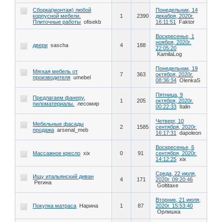
Сборка(монтаж) любой
Понедельник, 14
корпусной мебели.
1
2390
декабря, 2020г.
Плиточные работы
ofisekb
16:11:51
Faktor
Воскресенье, 1
ноября, 2020г.
двери
sascha
4
188
22:05:20
KamilaLog
Понедельник, 19
Мягкая мебель от
7
363
октября, 2020г.
производителя
umebel
08:36:34
OlenkaS
Пятница, 9
Предлагаем фанеру,
1
205
октября, 2020г.
пиломатериалы.
лесомир
00:22:33
Italin
Четверг, 10
Мебельные фасады
2
1585
сентября, 2020г.
продажа
arsenal_meb
16:17:31
dapoleon
Воскресенье, 6
Массажное кресло
xix
0
91
сентября, 2020г.
14:12:25
xix
Среда, 22 июля,
Ищу итальянский диван
4
171
2020г. 09:20:46
Регина
Goltitaxe
Вторник, 21 июля,
Покупка матраса
Нарина
1
87
2020г. 15:53:40
Орлишка