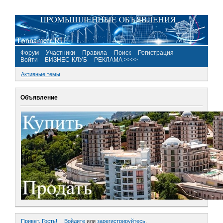
Форум
Участники
Правила
Поиск
Регистрация
Войти
БИЗНЕС-КЛУБ
РЕКЛАМА >>>>
Активные темы
Объявление
Привет, Гость!
Войдите
или
зарегистрируйтесь
.