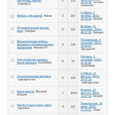
или купить новую?
1
122
18:53:35
татьяна
evgeniy12
смирнова
Суббота, 2
Мебель для ванной
Макар
2
207
октября, 2021г.
18:13:29
Dima34
Вторник, 14
Ортопедический матрас,
0
114
сентября, 2021г.
цена
Zlatogan
08:11:36
Zlatogan
Понедельник, 6
Металлическая мебель
сентября, 2021г.
бытового и промышленного
0
126
15:50:04
назначения
МихаилТИ
МихаилТИ
Пятница, 3
Обустройство комнаты
сентября, 2021г.
0
74
после ремонта
ELENINKA
11:20:26
ELENINKA
Суббота, 21
Ортопедические матрасы
августа, 2021г.
0
193
valeragroznev
14:07:23
valeragroznev
Вторник, 10
Кокон кресло
Василий
7
8343
августа, 2021г.
Алёшин
13:47:16
Dima34
Понедельник, 26
Какую лучше купить парту
4
107
июля, 2021г.
marishka
21:15:21
Olegs