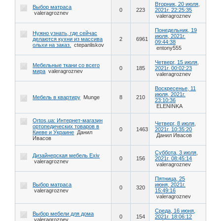
Вторник, 20 июля,
Выбор матраса
0
223
2021г. 22:25:35
valeragroznev
valeragroznev
Понедельник, 19
Нужно узнать, где сейчас
июля, 2021г.
делаются кухни из массива
2
6961
09:44:38
ольхи на заказ.
ctepanliskov
entony555
Четверг, 15 июля,
Мебельные ткани со всего
0
185
2021г. 00:02:23
мира
valeragroznev
valeragroznev
Воскресенье, 11
июля, 2021г.
Мебель в квартиру
Munge
8
210
23:10:36
ELENINKA
Ortos.ua: Интернет-магазин
Четверг, 8 июля,
ортопедических товаров в
0
1463
2021г. 10:35:20
Киеве и Украине
Данил
Данил Ивасов
Ивасов
Суббота, 3 июля,
Дизайнерская мебель Exiv
0
156
2021г. 08:45:14
valeragroznev
valeragroznev
Пятница, 25
Выбор матраса
июня, 2021г.
0
320
valeragroznev
15:49:16
valeragroznev
Среда, 16 июня,
Выбор мебели для дома
0
154
2021г. 18:06:12
valeragroznev