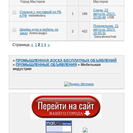
Город Мастеров
Мастеров
Среда, 23
Спальня с доставкой по РБ
1
186
августа, 2017г.
и РФ
mebelbobra
22:00:49
USB
Понедельник, 21
Шкафы-купе и мебель на
августа, 2017г.
2
422
заказ
Александр1
16:55:31
Sanyaivanchuk
Страница:
«
1
2
3
4
»
»
ПРОМЫШЛЕННАЯ ДОСКА БЕСПЛАТНЫХ ОБЪЯВЛЕНИЙ
»
ПРОМЫШЛЕННЫЕ ОБЪЯВЛЕНИЯ
»
Мебельная
индустрия