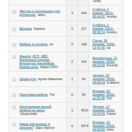
Aride
Суббота, 2
Люстры и светильники для
3
444
января, 2021г.
интерьера.
aleks
00:44:01
hrenka
Суббота, 2
Витрина
Нарина
2
117
января, 2021г.
00:36:34
hrenka
Среда, 30
Мебель из ротанга
xix
0
166
декабря, 2020г.
12:42:30
xix
Фанера, ДСП, ДВП.
Воскресенье, 27
Крепежные изделия.
2
414
декабря, 2020г.
Фурнитура для мебели.
09:23:50
KsusaC
Низкие цены
Кирил ООО
Четверг, 24
Шкаф-купе
Артём Маминов
1
84
декабря, 2020г.
09:08:43
Goltitaxe
Вторник, 22
Перетяжка мебели
Tim
0
59
декабря, 2020г.
11:31:49
Tim
Изготовление мягкой
Четверг, 17
мебели на заказ!
1
8515
декабря, 2020г.
Divanchello
22:07:59
Faktor
Вторник, 15
Диван или кровать в
6
8374
декабря, 2020г.
детскую?
Зара Ларсон
23:50:59
hebo