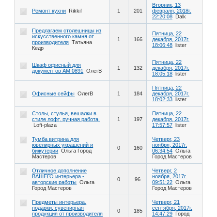
Вторник, 13
Ремонт кухни
Rikkif
1
201
февраля, 2018г.
22:20:08
Dalk
Предлагаем столешницы из
Пятница, 22
искусственного камня от
1
166
декабря, 2017г.
производителя
Татьяна
18:06:48
lister
Кедр
Пятница, 22
Шкаф офисный для
1
132
декабря, 2017г.
документов AM 0891
ОлегВ
18:05:18
lister
Пятница, 22
Офисные сейфы
ОлегВ
1
184
декабря, 2017г.
18:02:33
lister
Столы, стулья, вешалки в
Пятница, 22
стиле лофт, ручная работа.
1
197
декабря, 2017г.
Loft-plaza
17:57:57
lister
Тумба витрина для
Четверг, 23
ювелирных украшений и
ноября, 2017г.
0
160
бижутерии
Ольга Город
06:34:54
Ольга
Мастеров
Город Мастеров
Отличное дополнение
Четверг, 2
ВАШЕГО интерьера -
ноября, 2017г.
0
96
авторские работы
Ольга
09:51:22
Ольга
Город Мастеров
Город Мастеров
Предметы интерьера,
Четверг, 21
подарки, сувенирная
сентября, 2017г.
0
185
продукция от производителя
14:47:29
Город