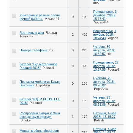
впр
Понедельник, 3
Уникальные резные свечи
декабря, 2018г.
0
93
ручной работы.
Vovas444
15:17:41
Vovas444
Воскресенье, 4
Лестницы в дом
Лефрат
2
426
ноября, 2018г.
Тольятти
18:24:43
Yugarin
Четверг, 30
Номера телефона
xix
0
211
августа, 2018г.
16:52:57
xix
Понедельник, 27
Каталог "Гид материалов
0
73
августа, 2018г.
Puustelli 2018"
Puustelli
13:37:55
Puustelli
Суббота, 25
Поставка мебели из Китая,
августа, 2018г.
0
158
Вьетнама
ExpoAsia
09:26:02
ExpoAsia
Четверг, 23
Каталог "ИДЕИ PUUSTELLI
0
92
августа, 2018г.
2018"
Puustelli
08:51:06
Puustelli
Распродажа скидка 20%на
Пятница, 4 мая,
всю детскую одежду!
1
172
2018г. 15:15:27
Smoke
Kalash
Пятница, 4 мая,
Мягкая мебель Megaroom
2
213
2018г. 14:49:21