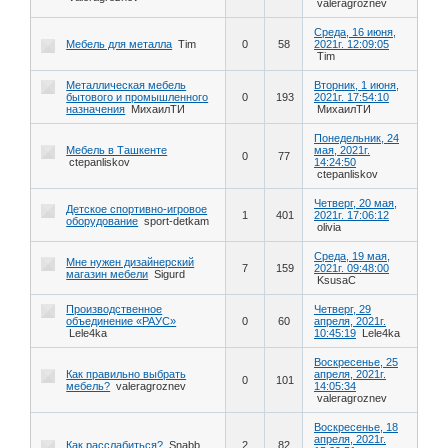
valeragroznev
Среда, 16 июня,
Мебель для металла
Tim
0
58
2021г. 12:09:05
Tim
Металлическая мебель
Вторник, 1 июня,
бытового и промышленного
0
193
2021г. 17:54:10
назначения
МихаилТИ
МихаилТИ
Понедельник, 24
Мебель в Ташкенте
мая, 2021г.
0
77
ctepanliskov
14:24:50
ctepanliskov
Четверг, 20 мая,
Детское спортивно-игровое
1
401
2021г. 17:06:12
оборудование
sport-detkam
olivia
Среда, 19 мая,
Мне нужен дизайнерский
7
159
2021г. 09:48:00
магазин мебели
Sigurd
KsusaC
Производственное
Четверг, 29
объединение «РАУС»
0
60
апреля, 2021г.
Lele4ka
10:45:19
Lele4ka
Воскресенье, 25
Как правильно выбрать
апреля, 2021г.
0
101
мебель?
valeragroznev
14:05:34
valeragroznev
Воскресенье, 18
апреля, 2021г.
Как расслабиться?
Snabb
2
82