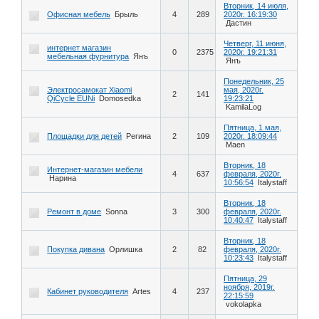
Вторник, 14 июля,
Офисная мебель
Брыль
4
289
2020г. 16:19:30
Дастин
Четверг, 11 июня,
интернет магазин
0
2375
2020г. 19:21:31
мебельная фурнитура
Янъ
Янъ
Понедельник, 25
Электросамокат Xiaomi
мая, 2020г.
2
141
QiСycle EUNi
Domosedka
19:23:21
KamilaLog
Пятница, 1 мая,
Площадки для детей
Регина
2
109
2020г. 18:09:44
Maen
Вторник, 18
Интернет-магазин мебели
4
637
февраля, 2020г.
Нарина
10:56:54
Italystaff
Вторник, 18
Ремонт в доме
Sonna
3
300
февраля, 2020г.
10:40:47
Italystaff
Вторник, 18
Покупка дивана
Орлишка
2
82
февраля, 2020г.
10:23:43
Italystaff
Пятница, 29
ноября, 2019г.
Кабинет руководителя
Artes
4
237
22:15:59
vokolapka