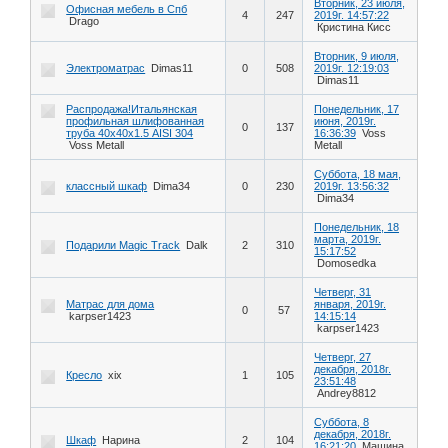
Вторник, 23 июля,
Офисная мебель в Спб
4
247
2019г. 14:57:22
Drago
Кристина Кисс
Вторник, 9 июля,
Электроматрас
Dimas11
0
508
2019г. 12:19:03
Dimas11
Распродажа!Итальянская
Понедельник, 17
профильная шлифованная
июня, 2019г.
0
137
труба 40х40х1.5 AISI 304
16:36:39
Voss
Voss Metall
Metall
Суббота, 18 мая,
классный шкаф
Dima34
0
230
2019г. 13:56:32
Dima34
Понедельник, 18
марта, 2019г.
Подарили Magic Track
Dalk
2
310
15:17:52
Domosedka
Четверг, 31
Матрас для дома
января, 2019г.
0
57
karpser1423
14:15:14
karpser1423
Четверг, 27
декабря, 2018г.
Кресло
xix
1
105
23:51:48
Andrey8812
Суббота, 8
декабря, 2018г.
Шкаф
Нарина
2
104
16:21:20
Машина